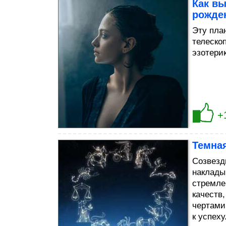
Как вы
рожде
Эту пла
телескоп
эзотерик
+
Темная
Созвезд
накладыв
стремле
качеств
чертами
к успеху