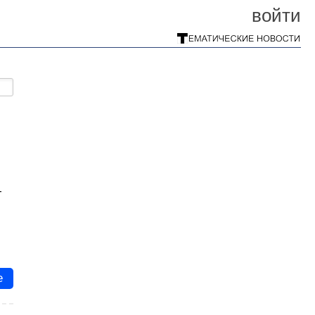
войти
—
е