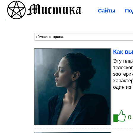
Сайты
По
Как в
Эту пла
телескоп
эзотери
характе
один из
0