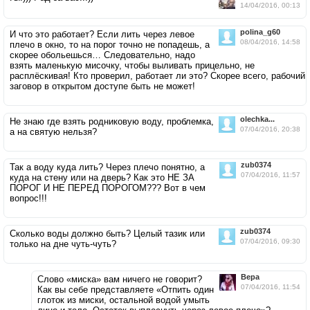
14/04/2016, 00:13
polina_g60
И что это работает? Если лить через левое
08/04/2016, 14:58
плечо в окно, то на порог точно не попадешь, а
скорее обольешься… Следовательно, надо
взять маленькую мисочку, чтобы выливать прицельно, не
расплёскивая! Кто проверил, работает ли это? Скорее всего, рабочий
заговор в открытом доступе быть не может!
olechka...
Не знаю где взять родниковую воду, проблемка,
07/04/2016, 20:38
а на святую нельзя?
zub0374
Так а воду куда лить? Через плечо понятно, а
07/04/2016, 11:57
куда на стену или на дверь? Как это НЕ ЗА
ПОРОГ И НЕ ПЕРЕД ПОРОГОМ??? Вот в чем
вопрос!!!
zub0374
Сколько воды должно быть? Целый тазик или
07/04/2016, 09:30
только на дне чуть-чуть?
Верa
Слово «миска» вам ничего не говорит?
07/04/2016, 11:54
Как вы себе представляете «Отпить один
глоток из миски, остальной водой умыть