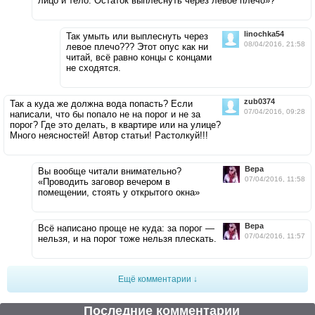
лицо и тело. Остаток выплеснуть через левое плечо»?
linochka54
Так умыть или выплеснуть через
08/04/2016, 21:58
левое плечо??? Этот опус как ни
читай, всё равно концы с концами
не сходятся.
zub0374
Так а куда же должна вода попасть? Если
07/04/2016, 09:28
написали, что бы попало не на порог и не за
порог? Где это делать, в квартире или на улице?
Много неясностей! Автор статьи! Растолкуй!!!
Верa
Вы вообще читали внимательно?
07/04/2016, 11:58
«Проводить заговор вечером в
помещении, стоять у открытого окна»
Верa
Всё написано проще не куда: за порог —
07/04/2016, 11:57
нельзя, и на порог тоже нельзя плескать.
Ещё комментарии ↓
Последние комментарии