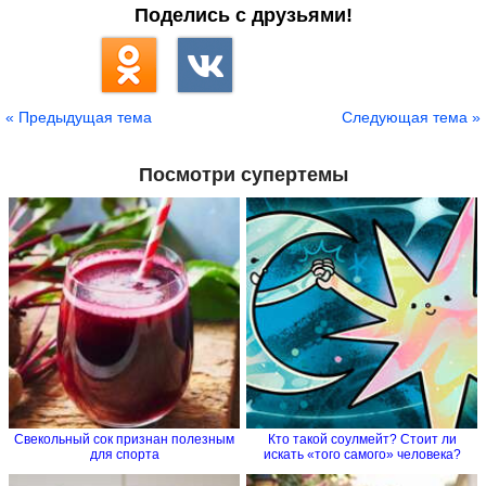
Поделись с друзьями!
« Предыдущая тема
Следующая тема »
Посмотри супертемы
Свекольный сок признан полезным
Кто такой соулмейт? Стоит ли
для спорта
искать «того самого» человека?