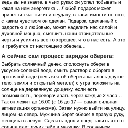
ведь вы не знаете, в чьих руках он успел побывать и
какая на нем энергетика… Любой подарок может
принести счастье или неудачу, в зависимости от того,
с каким чувством он сделан. Подарок, сделанный с
радостью и любовью, может наделить нас силой и
духовной мощью, смягчить наши отрицательные
черты и усилить все то хорошее, что в нас есть. А это
и требуется от настоящего оберега…
А сейчас сам процесс зарядки оберега:
Выбрать солнечный денек, сполоснуть оберег в
уксусно-соленой воде, смыть раствор с оборега в
проточной воде (нельзя чтоб оберега касалось другое
тело, земля и открытый металл) с утра положить на
солнце на деревянную дощечку, если есть
возможность, переворачивать через каждые 2 часа…
Так он лежит до 16.00 (с 16 до 17 — самая сильная
активизация организма). Затем нужно выйти на улицу,
лицом на север. Мужчина берет оберег в правую руку,
женщина в левую. Сделать вдох и представить что от
солнца идет лучик тебе в макушку. В солнечном