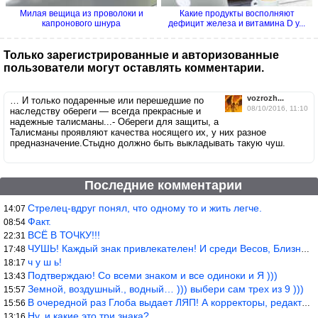
Милая вещица из проволоки и
Какие продукты восполняют
капронового шнура
дефицит железа и витамина D у...
Только зарегистрированные и авторизованные
пользователи могут оставлять комментарии.
vozrozh...
… И только подаренные или перешедшие по
08/10/2016, 11:10
наследству обереги — всегда прекрасные и
надежные талисманы...- Обереги для защиты, а
Талисманы проявляют качества носящего их, у них разное
предназначение.Стыдно должно быть выкладывать такую чуш.
Последние комментарии
Стрелец-вдруг понял, что одному то и жить легче.
14:07
Факт.
08:54
ВСЁ В ТОЧКУ!!!
22:31
ЧУШЬ! Каждый знак привлекателен! И среди Весов, Близнецов встреч
17:48
ч у ш ь!
18:17
Подтверждаю! Со всеми знаком и все одиноки и Я )))
13:43
Земной, воздушный., водный… ))) выбери сам трех из 9 )))
15:57
В очередной раз Глоба выдает ЛЯП! А корректоры, редакторы пропус
15:56
Ну, и какие это три знака?
13:16