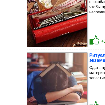
способа
чтобы п
непредв
+
Ритуа
экзам
Сдать н
материа
запасти