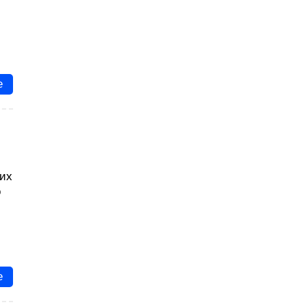
е
 их
о
е