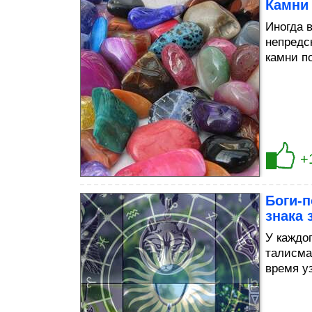
Камни 
Иногда 
непредс
камни п
+
Боги-
знака 
У каждог
талисма
время уз