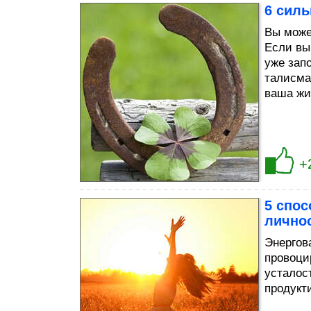
6 сил
Вы може
Если вы
уже зап
талисма
ваша жи
+
5 спос
лично
Энергов
провоци
усталос
продукт