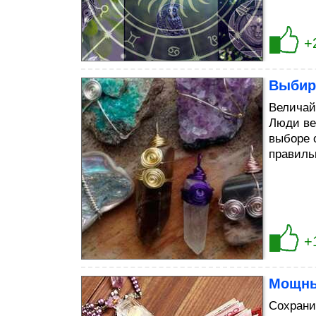
+
Выбир
Величай
Люди ве
выборе 
правиль
+
Мощны
Сохрани