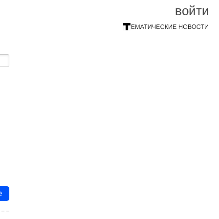
войти
е