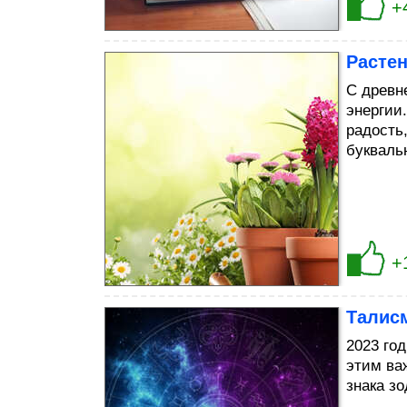
+
Расте
С древн
энергии
радость
букваль
+
Талисм
2023 го
этим ва
знака з