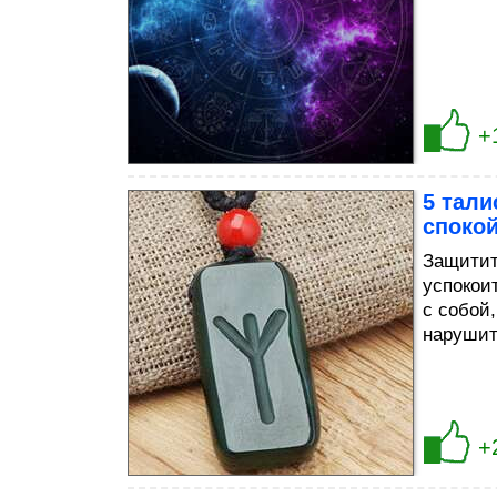
+
5 тал
споко
Защитит
успокои
с собой,
нарушит
+