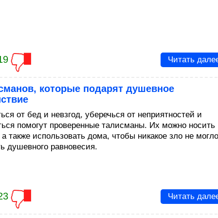
19
Читать дале
исманов, которые подарят душевное
йствие
ься от бед и невзгод, уберечься от неприятностей и
ться помогут проверенные талисманы. Их можно носить
 а также использовать дома, чтобы никакое зло не могл
ь душевного равновесия.
23
Читать дале