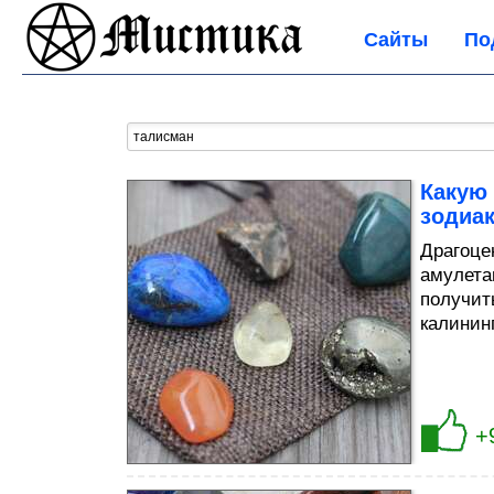
Сайты
По
Какую 
зодиа
Драгоце
амулета
получит
калинин
+