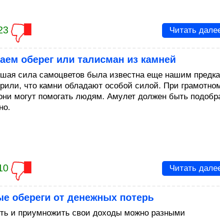
23
Читать дале
аем оберег или талисман из камней
шая сила самоцветов была известна еще нашим предка
рили, что камни обладают особой силой. При грамотно
они могут помогать людям. Амулет должен быть подобр
но.
10
Читать дале
е обереги от денежных потерь
ть и приумножить свои доходы можно разными