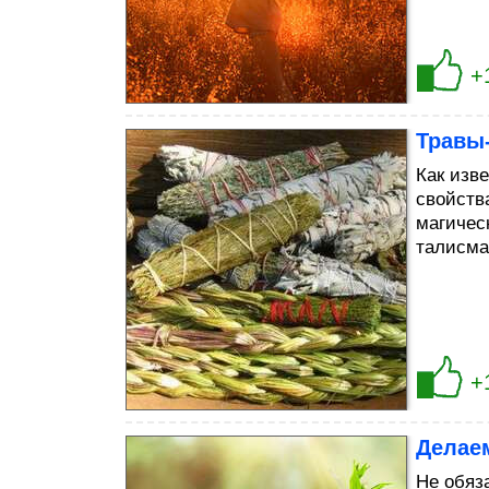
+
Травы
Как изв
свойств
магичес
талисма
+
Делае
Не обяз