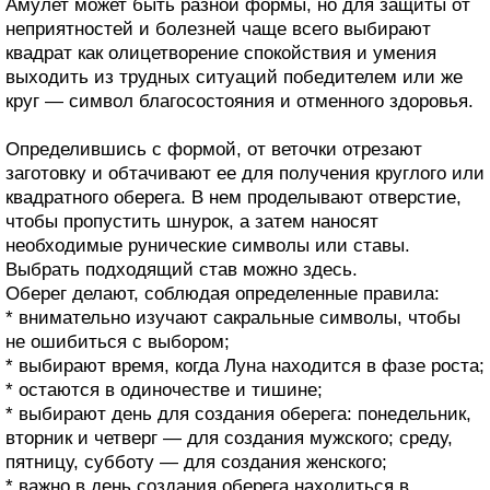
Амулет может быть разной формы, но для защиты от
неприятностей и болезней чаще всего выбирают
квадрат как олицетворение спокойствия и умения
выходить из трудных ситуаций победителем или же
круг — символ благосостояния и отменного здоровья.
Определившись с формой, от веточки отрезают
заготовку и обтачивают ее для получения круглого или
квадратного оберега. В нем проделывают отверстие,
чтобы пропустить шнурок, а затем наносят
необходимые рунические символы или ставы.
Выбрать подходящий став можно здесь.
Оберег делают, соблюдая определенные правила:
* внимательно изучают сакральные символы, чтобы
не ошибиться с выбором;
* выбирают время, когда Луна находится в фазе роста;
* остаются в одиночестве и тишине;
* выбирают день для создания оберега: понедельник,
вторник и четверг — для создания мужского; среду,
пятницу, субботу — для создания женского;
* важно в день создания оберега находиться в