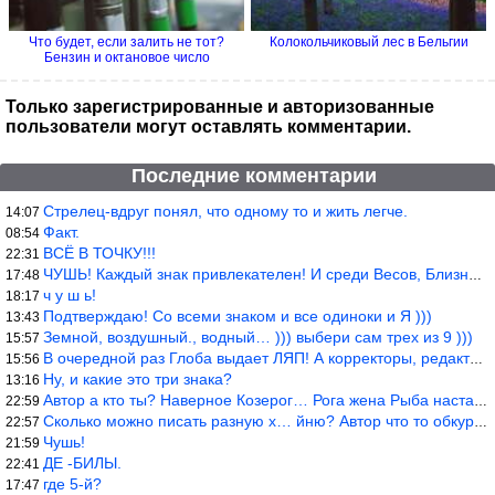
Что будет, если залить не тот?
Колокольчиковый лес в Бельгии
Бензин и октановое число
Только зарегистрированные и авторизованные
пользователи могут оставлять комментарии.
Последние комментарии
Стрелец-вдруг понял, что одному то и жить легче.
14:07
Факт.
08:54
ВСЁ В ТОЧКУ!!!
22:31
ЧУШЬ! Каждый знак привлекателен! И среди Весов, Близнецов встреч
17:48
ч у ш ь!
18:17
Подтверждаю! Со всеми знаком и все одиноки и Я )))
13:43
Земной, воздушный., водный… ))) выбери сам трех из 9 )))
15:57
В очередной раз Глоба выдает ЛЯП! А корректоры, редакторы пропус
15:56
Ну, и какие это три знака?
13:16
Автор а кто ты? Наверное Козерог… Рога жена Рыба наставила ))
22:59
Сколько можно писать разную х… йню? Автор что то обкурился?
22:57
Чушь!
21:59
ДЕ -БИЛЫ.
22:41
где 5-й?
17:47