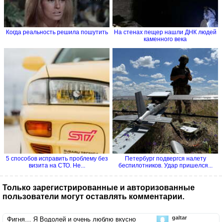
Когда реальность решила пошутить
На стенах пещер нашли ДНК людей
каменного века
5 способов исправить проблему без
Петербург подвергся налету
визита на СТО. Не...
беспилотников. Удар пришелся...
Только зарегистрированные и авторизованные
пользователи могут оставлять комментарии.
galtar
Фигня… Я Водолей и очень люблю вкусно