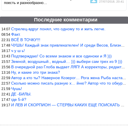
27/07/2018, 20:41
поесть и разнообразно…
Последние комментарии
Стрелец-вдруг понял, что одному то и жить легче.
14:07
Факт.
08:54
ВСЁ В ТОЧКУ!!!
22:31
ЧУШЬ! Каждый знак привлекателен! И среди Весов, Близнецов встреч
17:48
ч у ш ь!
18:17
Подтверждаю! Со всеми знаком и все одиноки и Я )))
13:43
Земной, воздушный., водный… ))) выбери сам трех из 9 )))
15:57
В очередной раз Глоба выдает ЛЯП! А корректоры, редакторы пропус
15:56
Ну, и какие это три знака?
13:16
Автор а кто ты? Наверное Козерог… Рога жена Рыба наставила ))
22:59
Сколько можно писать разную х… йню? Автор что то обкурился?
22:57
Чушь!
21:59
ДЕ -БИЛЫ.
22:41
где 5-й?
17:47
И ЛЕВ И СКОРПИОН — СТЕРВЫ КАКИХ ЕЩЕ ПОИСКАТЬ НАДО
19:17