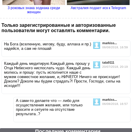
3 роковых знака зодиака среди
Австралия подает иск к Telegram
женщин
Только зарегистрированные и авторизованные
пользователи могут оставлять комментарии.
markiss...
На Бога (вселенную, иегову, буду, аллаха и пр.)
06/08/2018, 16:59
надейся, а сам не плошай
tala9111
Каждый день медитирую.Каждый день прошу у
20/07/2018, 20:19
Отца Небесного ниспослать чудо. Каждый день
молюсь и прошу: пусть исполнится наше с
мужем совместное желание, и,-НИЧЕГО! Ничего не происходит!
Доколе? Доколе мы будем страдать?! Прости, Господи, силы на
исходе!!!
markiss...
А сами-то делаете что — либо для
06/08/2018, 16:57
осуществления желания, или только
просите и сетуете на отсутствие
результата..?
Последние комментарии