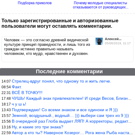
Подборка приколов
Почему молодые специалисты
отказываются от руководящих...
Только зарегистрированные и авторизованные
пользователи могут оставлять комментарии.
Алексей...
Человек — это согласно древней ведической
05/06/2019, 11:17
культуре принцип праведности, и лишь того из
граждан истинно правильно называть
человеком, кто мудр, нравственен и духовен.
Последние комментарии
Стрелец-вдруг понял, что одному то и жить легче.
14:07
Факт.
08:54
ВСЁ В ТОЧКУ!!!
22:31
ЧУШЬ! Каждый знак привлекателен! И среди Весов, Близнецов встреч
17:48
ч у ш ь!
18:17
Подтверждаю! Со всеми знаком и все одиноки и Я )))
13:43
Земной, воздушный., водный… ))) выбери сам трех из 9 )))
15:57
В очередной раз Глоба выдает ЛЯП! А корректоры, редакторы пропус
15:56
Ну, и какие это три знака?
13:16
Автор а кто ты? Наверное Козерог… Рога жена Рыба наставила ))
22:59