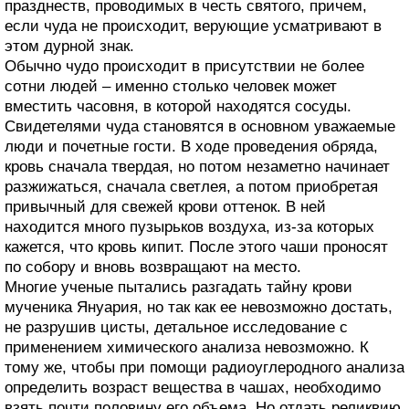
празднеств, проводимых в честь святого, причем,
если чуда не происходит, верующие усматривают в
этом дурной знак.
Обычно чудо происходит в присутствии не более
сотни людей – именно столько человек может
вместить часовня, в которой находятся сосуды.
Свидетелями чуда становятся в основном уважаемые
люди и почетные гости. В ходе проведения обряда,
кровь сначала твердая, но потом незаметно начинает
разжижаться, сначала светлея, а потом приобретая
привычный для свежей крови оттенок. В ней
находится много пузырьков воздуха, из-за которых
кажется, что кровь кипит. После этого чаши проносят
по собору и вновь возвращают на место.
Многие ученые пытались разгадать тайну крови
мученика Януария, но так как ее невозможно достать,
не разрушив цисты, детальное исследование с
применением химического анализа невозможно. К
тому же, чтобы при помощи радиоуглеродного анализа
определить возраст вещества в чашах, необходимо
взять почти половину его объема. Но отдать реликвию