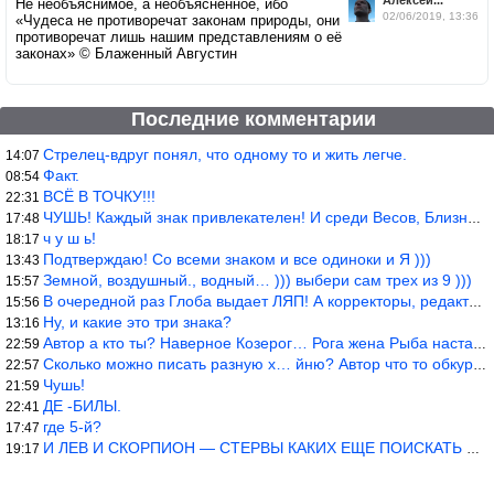
Не необъяснимое, а необъяснённое, ибо
02/06/2019, 13:36
«Чудеса не противоречат законам природы, они
противоречат лишь нашим представлениям о её
законах» © Блаженный Августин
Последние комментарии
Стрелец-вдруг понял, что одному то и жить легче.
14:07
Факт.
08:54
ВСЁ В ТОЧКУ!!!
22:31
ЧУШЬ! Каждый знак привлекателен! И среди Весов, Близнецов встреч
17:48
ч у ш ь!
18:17
Подтверждаю! Со всеми знаком и все одиноки и Я )))
13:43
Земной, воздушный., водный… ))) выбери сам трех из 9 )))
15:57
В очередной раз Глоба выдает ЛЯП! А корректоры, редакторы пропус
15:56
Ну, и какие это три знака?
13:16
Автор а кто ты? Наверное Козерог… Рога жена Рыба наставила ))
22:59
Сколько можно писать разную х… йню? Автор что то обкурился?
22:57
Чушь!
21:59
ДЕ -БИЛЫ.
22:41
где 5-й?
17:47
И ЛЕВ И СКОРПИОН — СТЕРВЫ КАКИХ ЕЩЕ ПОИСКАТЬ НАДО
19:17