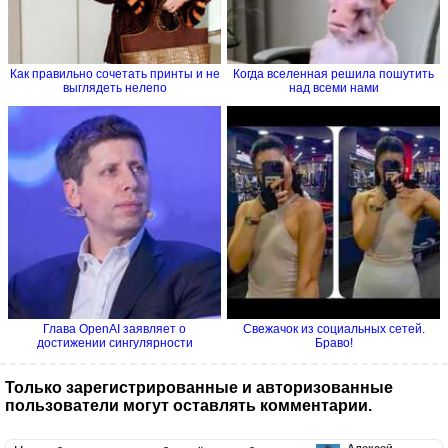
Как правильно сочетать принты и не
Когда вселенная решила пошутить
выглядеть нелепо
над всеми нами
Глава OpenAI заявляет о
Свежачок из социальных сетей.
достижении сингулярности
Браво!
Только зарегистрированные и авторизованные
пользователи могут оставлять комментарии.
Алексей...