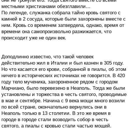
они не тронули его. Тогда святого вместе со всеми
местными христианами обезглавили…
По легенде, служанка собрала тайно кровь святого с
камней в 2 сосуда, которые были захоронены вместе с
ним. Кровь со временем затвердела, однако, время от
времени она самопроизвольно разжижается, что
происходит уже не один век.
Доподлинно известно, что такой человек
действительно жил в Италии и был казнен в 305 году.
Но что касается его крови, собранной в пиалы, об этом
ничего в исторических источниках не говорится. В 420
году тело мученика, захороненное рядом с городом
Марчиано, было перевезено в Неаполь. Тогда же были
установлены и торжества в честь святого, проводимые
в мае и сентябре. Начина с 9 века мощи много возили
по всей стране, окончательно вернулись они в
Неаполь только в 13 столетии. В это же время в
городе в городе стали возводить собор в честь
святого, а пиалы с кровью стали частью мощей.