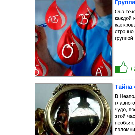
Группа
Она теч
каждой 
как кров
странно
группой 
+
Тайна 
В Неапо
главног
чудо, п
этой ча
необъяс
паломни