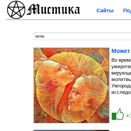
Сайты
По
Может
Во врем
умиротв
верующи
молитвы
Ужгород
исследо
+