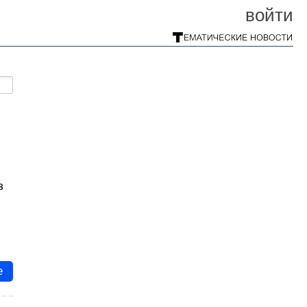
войти
з
е