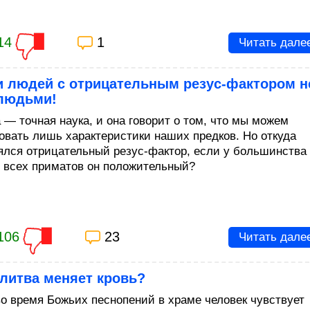
14
1
Читать дале
и людей с отрицательным резус-фактором н
людьми!
 — точная наука, и она говорит о том, что мы можем
овать лишь характеристики наших предков. Но откуда
зялся отрицательный резус-фактор, если у большинства
 всех приматов он положительный?
106
23
Читать дале
литва меняет кровь?
 во время Божьих песнопений в храме человек чувствует