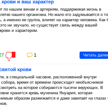
 крови и ваш характер
ет по нашим венам и артериям, поддерживая жизнь в
клетке нашего организма. Но мало кто задумывается о т
ь, а именно ее группа, влияет на характер человека. Как 
 это ни звучало, но существует связь между вашей
крови и характером.
27
1
Читать дале
святой крови
ле, в специальной часовне, расположенной внутри
о собора, время от времени происходит необъяснимое
осмотреть на которое собираются тысячи верующих. В
совне хранится кровь мученика Януария, которая
нимым образом разжижается и даже закипает на глазах 
ков.