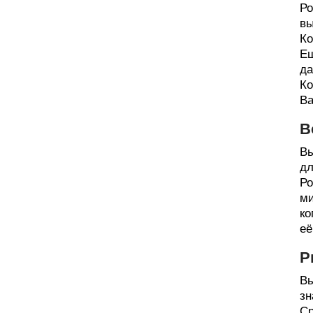
Ро
вы
Ко
Ещ
да
Ко
Ва
В
Вы
дл
Ро
ми
ко
её
Р
Вы
зн
Ср