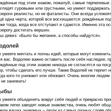
ждённые под этим знаком, пожалуй, самые терпеливые 
глядят суровыми или грустными, но умеют поддержать 
зероги реалисты, но не фаталисты. Они всегда успокоят
ё одна черта, которой все восхищаются: рождённые по
же тогда, когда все отступают и сдаются. Именно эта о
зерогу достигать вершин.
ш девиз: «Было бы желание, а способы найдутся».
одолей
 умеете мечтать и полны идей, которые могут изменить
я вас. Водолею важно оставить после себя наследие, 
ждённые под этим знаком никогда не согласятся на пос
р, чтобы сделать его лучше. Также Водолей не терпит н
гда кого-то унижают или обижают. Очень многим людям 
 не занимать!
ыбы
 умеете объединять вокруг себя людей и прекрасно пр
аком легко заводят новые знакомства, очень любят обща
еди ваших знакомых – люди из самых разных слоёв общ