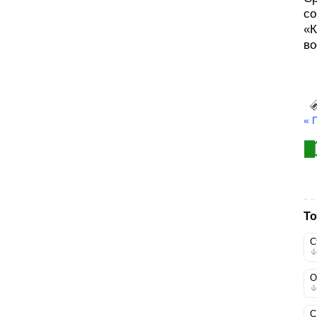
со
«К
во
« 
То
С
О
С