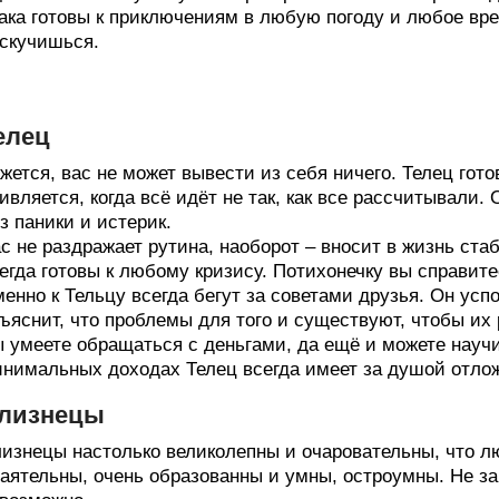
ака готовы к приключениям в любую погоду и любое врем
скучишься.
елец
жется, вас не может вывести из себя ничего. Телец гот
ивляется, когда всё идёт не так, как все рассчитывали.
з паники и истерик.
с не раздражает рутина, наоборот – вносит в жизнь ста
егда готовы к любому кризису. Потихонечку вы справите
енно к Тельцу всегда бегут за советами друзья. Он успо
ъяснит, что проблемы для того и существуют, чтобы их 
 умеете обращаться с деньгами, да ещё и можете науч
нимальных доходах Телец всегда имеет за душой отлож
лизнецы
изнецы настолько великолепны и очаровательны, что лю
аятельны, очень образованны и умны, остроумны. Не за