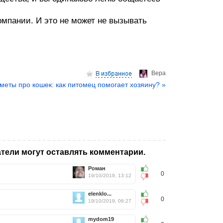
компании. И это не может не вызывать
Верa
меты про кошек: как питомец помогает хозяину? »
тели могут оставлять комментарии.
Роман
0
19/10/2019, 13:12
elenklo...
0
19/10/2019, 06:27
mydom19