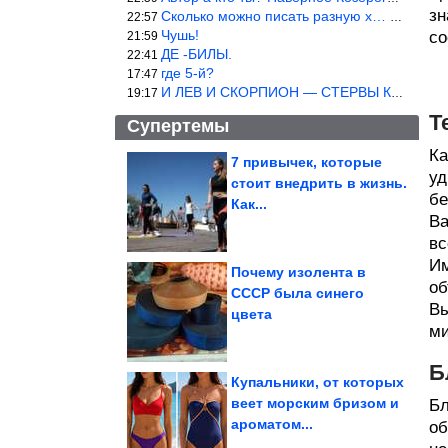
зн
Сколько можно писать разную х… йню? Автор что то обкурился?
22:57
Чушь!
со
21:59
ДЕ -БИЛЫ.
22:41
где 5-й?
17:47
И ЛЕВ И СКОРПИОН — СТЕРВЫ КАКИХ ЕЩЕ ПОИСКАТЬ НАДО
19:17
Т
Супертемы
Ка
7 привычек, которые
уд
стоит внедрить в жизнь.
Как понизить
бе
температуру в
Как...
квартире, если нет
кондиционера
Ва
вс
Им
Почему изолента в
об
СССР была синего
Вы
Женские приколы дня.
цвета
Суперхиты!
ми
Б
Купальники, от которых
веет морским бризом и
Бл
ароматом...
об