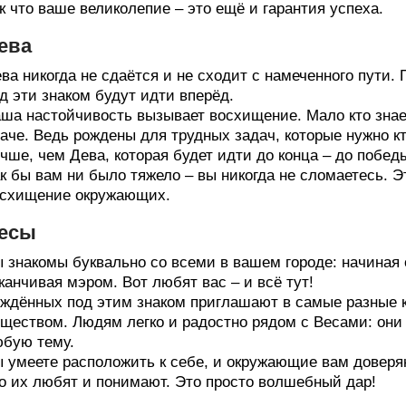
к что ваше великолепие – это ещё и гарантия успеха.
ева
ва никогда не сдаётся и не сходит с намеченного пути.
д эти знаком будут идти вперёд.
ша настойчивость вызывает восхищение. Мало кто знает
аче. Ведь рождены для трудных задач, которые нужно кт
чше, чем Дева, которая будет идти до конца – до побед
к бы вам ни было тяжело – вы никогда не сломаетесь. Э
схищение окружающих.
есы
 знакомы буквально со всеми в вашем городе: начиная 
канчивая мэром. Вот любят вас – и всё тут!
ждённых под этим знаком приглашают в самые разные 
ществом. Людям легко и радостно рядом с Весами: они
бую тему.
 умеете расположить к себе, и окружающие вам доверяю
о их любят и понимают. Это просто волшебный дар!