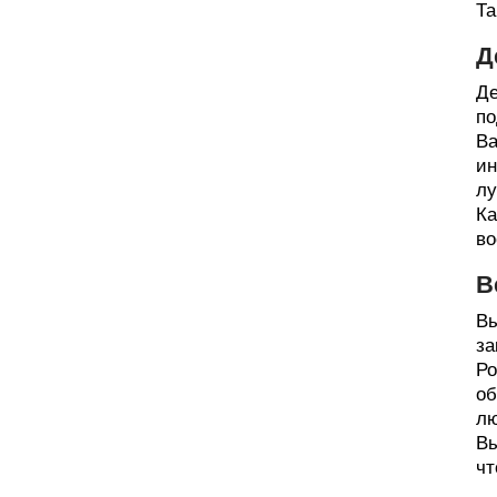
Та
Д
Де
по
Ва
ин
лу
Ка
во
В
Вы
за
Ро
об
лю
Вы
чт