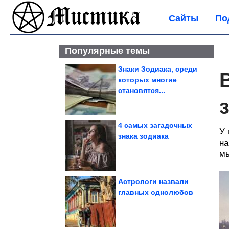
Сайты
По
Популярные темы
Знаки Зодиака, среди
которых многие
становятся...
4 самых загадочных
У 
знака зодиака
на
мы
Астрологи назвали
главных однолюбов