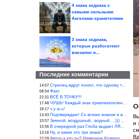
4 знака зодиака с
самыми сильными
Ангелами-хранителями
3 знака зодиака,
которые разбогатеют
внезапно и...
Последние комментарии
Стрелец-вдруг понял, что одному то и жить легче.
14:07
Факт.
08:54
ВСЁ В ТОЧКУ!!!
22:31
ЧУШЬ! Каждый знак привлекателен! И среди Весов, Близнецов встреч
17:48
О
ч у ш ь!
18:17
Подтверждаю! Со всеми знаком и все одиноки и Я )))
13:43
Вы
Земной, воздушный., водный… ))) выбери сам трех из 9 )))
15:57
и 
В очередной раз Глоба выдает ЛЯП! А корректоры, редакторы пропус
15:56
см
Ну, и какие это три знака?
13:16
Вд
Автор а кто ты? Наверное Козерог… Рога жена Рыба наставила ))
22:59