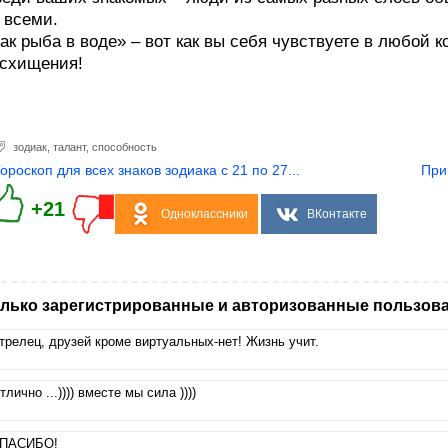
 всеми.
ак рыба в воде» – вот как вы себя чувствуете в любой 
схищения!
зодиак
,
талант
,
способность
Гороскоп для всех знаков зодиака с 21 по 27...
При
+21
Одноклассники
ВКонтакте
лько зарегистрированные и авторизованные пользова
трелец, друзей кроме виртуальных-нет! Жизнь учит.
тлично ...)))) вместе мы сила ))))
ПАСИБО!