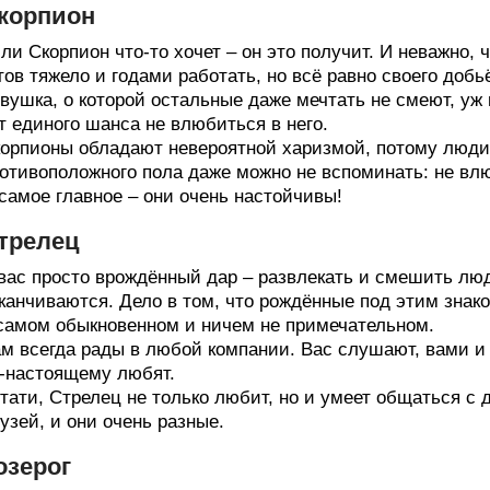
корпион
ли Скорпион что-то хочет – он это получит. И неважно, 
тов тяжело и годами работать, но всё равно своего доб
вушка, о которой остальные даже мечтать не смеют, уж 
т единого шанса не влюбиться в него.
орпионы обладают невероятной харизмой, потому люди 
отивоположного пола даже можно не вспоминать: не влю
самое главное – они очень настойчивы!
трелец
вас просто врождённый дар – развлекать и смешить лю
канчиваются. Дело в том, что рождённые под этим зна
самом обыкновенном и ничем не примечательном.
м всегда рады в любой компании. Вас слушают, вами 
-настоящему любят.
тати, Стрелец не только любит, но и умеет общаться с 
узей, и они очень разные.
озерог