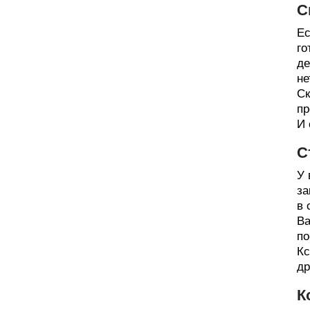
С
Ес
го
де
не
Ск
пр
И 
С
У 
за
в 
Ва
по
Кс
др
К