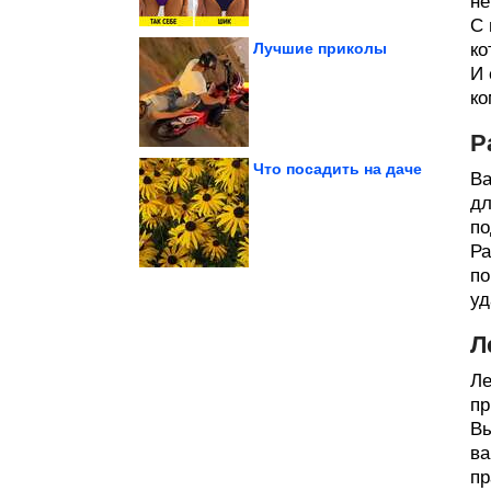
не
С 
Лучшие приколы
ко
И 
ко
проверить...
тесты. Как за 5 минут
Простые домашние
Р
Что посадить на даче
Ва
дл
Завораживает!
по
Исторические фото.
Ра
по
уд
Л
Ле
пр
Вы
ва
пр