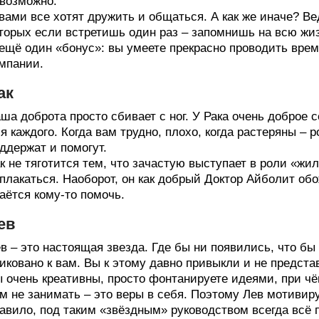
возможно.
вами все хотят дружить и общаться. А как же иначе? В
торых если встретишь один раз – запомнишь на всю жи
ещё один «бонус»: вы умеете прекрасно проводить врем
мпании.
ак
ша доброта просто сбивает с ног. У Рака очень доброе 
я каждого. Когда вам трудно, плохо, когда растеряны – 
ддержат и помогут.
к не тяготится тем, что зачастую выступает в роли «жил
плакаться. Наоборот, он как добрый Доктор Айболит обож
аётся кому-то помочь.
ев
в – это настоящая звезда. Где бы ни появились, что бы
иковано к вам. Вы к этому давно привыкли и не предста
 очень креативны, просто фонтанируете идеями, при чё
м не занимать – это веры в себя. Поэтому Лев мотивиру
авило, под таким «звёздным» руководством всегда всё 