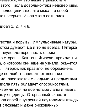
етверки, — это некая угрюмость и
этого числа довольно-таки недоверчивы,
я недооценивают, что мысль о своей
т всерьез. Из-за этого есть риск
ел 1, 2, 7 и 8.
чувства и порывы. Импульсивные натуры,
отом думают. Да и то не всегда. Пятерка
ю неудовлетворенность своим
о стороны. Как тень Жизели, приходят и
, о котором они еще не узнали, окажется
. Пятерки, как правило, не обременены
е не любят зависеть от внешних
угие, расстаются с людьми и предметами
исла пять обладает способностями,
иземляться на все четыре лапы и иметь
ак у ящерицы. Оторванный «хвост»
Из-за своей внутренней неутолимой жажды
 в сложных и даже рискованных