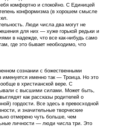
себя комфортно и спокойно. С Единицей
степень конформизма (в хорошем смысле
сел.
тельность. Люди числа два могут не
решения для них — хуже горькой редьки и
ями в надежде, что все как-нибудь само
ам, где это бывает необходимо, что
твенном сознании с божественными
 именуется именно так — Троица. Но это
вообще в христианской вере. С
зывали с высшими силами. Может быть,
выглядят как рассказы родителей о
ой) гордости. Все здесь в превосходной
овности, и значительные творческие
ально отмерено чуть больше, чем
льные личности — люди числа три. Это