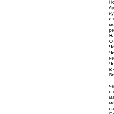
Но
бр
ну
сп
ме
ре
На
Сч
Че
Чи
не
Че
юн
Вс
— 
че
вн
ма
ма
на