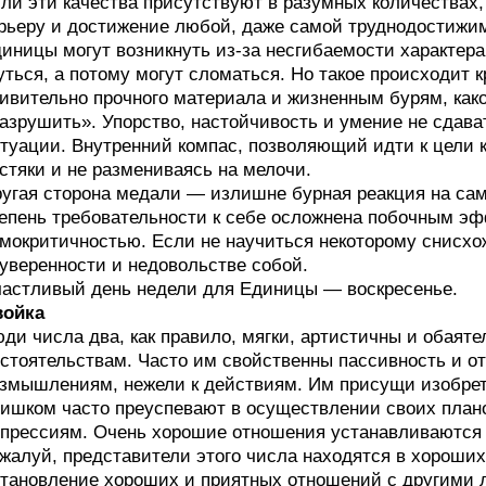
ли эти качества присутствуют в разумных количествах,
рьеру и достижение любой, даже самой труднодостижи
иницы могут возникнуть из-за несгибаемости характер
уться, а потому могут сломаться. Но такое происходит к
ивительно прочного материала и жизненным бурям, како
азрушить». Упорство, настойчивость и умение не сдава
туации. Внутренний компас, позволяющий идти к цели 
стяки и не размениваясь на мелочи.
угая сторона медали — излишне бурная реакция на са
епень требовательности к себе осложнена побочным эф
мокритичностью. Если не научиться некоторому снисхо
уверенности и недовольстве собой.
астливый день недели для Единицы — воскресенье.
войка
ди числа два, как правило, мягки, артистичны и обаяте
стоятельствам. Часто им свойственны пассивность и от
змышлениям, нежели к действиям. Им присущи изобрета
ишком часто преуспевают в осуществлении своих план
прессиям. Очень хорошие отношения устанавливаются у
жалуй, представители этого числа находятся в хороши
тановление хороших и приятных отношений с другими 