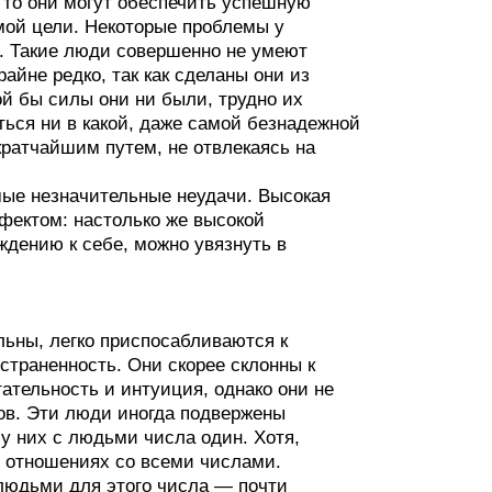
 то они могут обеспечить успешную
мой цели. Некоторые проблемы у
а. Такие люди совершенно не умеют
райне редко, так как сделаны они из
й бы силы они ни были, трудно их
ться ни в какой, даже самой безнадежной
кратчайшим путем, не отвлекаясь на
мые незначительные неудачи. Высокая
фектом: настолько же высокой
ждению к себе, можно увязнуть в
льны, легко приспосабливаются к
страненность. Они скорее склонны к
тельность и интуиция, однако они не
ов. Эти люди иногда подвержены
 них с людьми числа один. Хотя,
х отношениях со всеми числами.
людьми для этого числа — почти