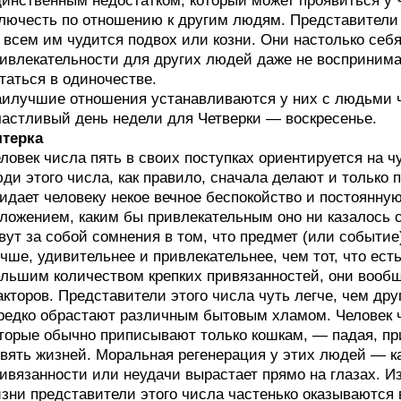
инственным недостатком, который может проявиться у Ч
лючесть по отношению к другим людям. Представители 
 всем им чудится подвох или козни. Они настолько себ
ивлекательности для других людей даже не воспринимаю
таться в одиночестве.
илучшие отношения устанавливаются у них с людьми чис
астливый день недели для Четверки — воскресенье.
ятерка
ловек числа пять в своих поступках ориентируется на 
ди этого числа, как правило, сначала делают и только п
идает человеку некое вечное беспокойство и постоянну
ложением, каким бы привлекательным оно ни казалось с
вут за собой сомнения в том, что предмет (или событие)
чше, удивительнее и привлекательнее, чем тот, что есть
льшим количеством крепких привязанностей, они вообщ
кторов. Представители этого числа чуть легче, чем др
редко обрастают различным бытовым хламом. Человек ч
торые обычно приписывают только кошкам, — падая, пр
вять жизней. Моральная регенерация у этих людей — к
ивязанности или неудачи вырастает прямо на глазах. 
зни представители этого числа частенько оказываются