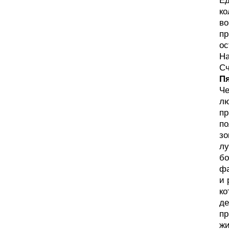
Ед
ко
во
пр
ос
На
Сч
П
Че
лю
пр
по
зо
лу
бо
фа
и 
ко
де
пр
жи