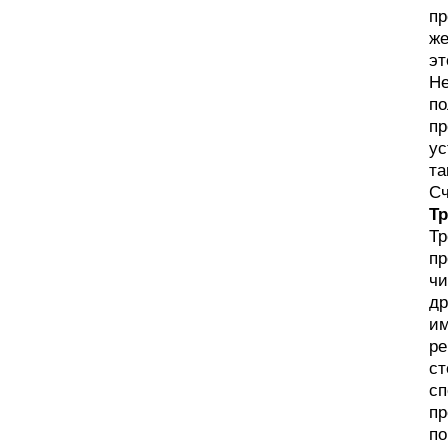
пр
же
эт
Не
по
пр
ус
та
Сч
Тр
Тр
пр
чи
др
им
ре
ст
сп
пр
по