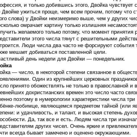
офессия, и только добившись этого, Двойка чувствует 
 Двойке ужиться проще, чем всем прочим, потому что 
ого слова) у Двойки неизмеримо выше, чем у других чи
сколько омрачает картину только излишняя несамостоя
лучить желаемого только потому, что момент принятия 
едставители этого числа тянут с решительными действи
троится. Люди числа два часто не форсируют события т
кже мешает добиваться поставленной цели.
астливый день недели для Двойки — понедельник.
ойка
ойка — число, в некоторой степени связанное в общес
оявлениями. Один из крупнейших церковных праздников
сло принято обожествлять не только в православной и 
евнейших дохристианских времен это число часто свя
енно поэтому в нумерологии характеристики числа три 
бёнке-любимце, являющемся предметом тайной (или явн
епени: и удачливость, и талант, и высокая степень дух
особности. Да, так все и есть. Людям числа три изнач
едставителям других чисел. Очень яркие и привлекате
чти всегда бывает замечено и оценено окружающими.