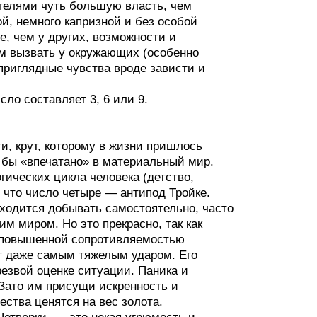
ителями чуть большую власть, чем
й, немного капризной и без особой
, чем у других, возможности и
ым вызвать у окружающих (особенно
приглядные чувства вроде зависти и
ло составляет 3, 6 или 9.
и, крут, которому в жизни пришлось
к бы «впечатано» в материальный мир.
гических цикла человека (детство,
 что число четыре — антипод Тройке.
иходится добывать самостоятельно, часто
м миром. Но это прекрасно, так как
и повышенной сопротивляемостью
ог даже самым тяжелым ударом. Его
езвой оценке ситуации. Паника и
Зато им присущи искренность и
ества ценятся на вес золота.