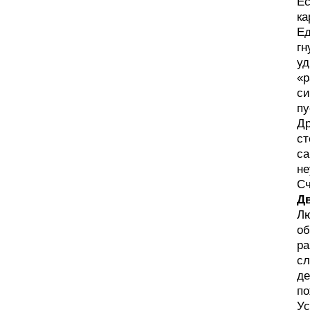
Ес
ка
Ед
гн
уд
«р
си
пу
Др
ст
са
не
Сч
Д
Лю
об
ра
сл
де
по
Ус