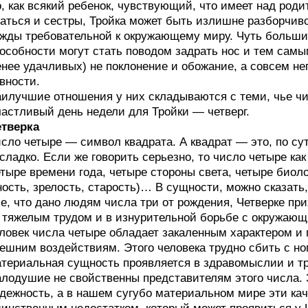
, как всякий ребенок, чувствующий, что имеет над род
аться и сестры, Тройка может быть излишне разборчиво
жды требовательной к окружающему миру. Чуть большие
особности могут стать поводом задрать нос и тем сам
нее удачливых) не поклонение и обожание, а совсем не
вности.
илучшие отношения у них складываются с теми, чье чис
астливый день недели для Тройки — четверг.
тверка
сло четыре — символ квадрата. А квадрат — это, по сут
сладко. Если же говорить серьезно, то число четыре ка
тыре времени года, четыре стороны света, четыре биоло
ость, зрелость, старость)… В сущности, можно сказать,
е, что дано людям числа три от рождения, Четверке пр
тяжелым трудом и в изнурительной борьбе с окружающи
ловек числа четыре обладает закаленным характером 
ешним воздействиям. Этого человека трудно сбить с н
териальная сущность проявляется в здравомыслии и тр
лодушие не свойственны представителям этого числа. 
дежность, а в нашем сугубо материальном мире эти кач