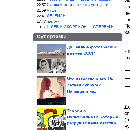
Им
Сколько можно писать разную х… йню? Автор что то обкурился?
22:57
ко
Чушь!
21:59
че
ДЕ -БИЛЫ.
22:41
гр
где 5-й?
17:47
По
И ЛЕВ И СКОРПИОН — СТЕРВЫ КАКИХ ЕЩЕ ПОИСКАТЬ НАДО
19:17
ха
Супертемы
Душевные фотографии
Чи
времён СССР
Хорошие отношения не
ро
делают нас
счастливыми
автоматически
Что известно о его 18-
летней супруге?
Кому с 1 августа 2026
Напавший на...
года повысят пенсии и
на сколько?
Де
Теории о
оп
мультфильмах, которые
(о
разрушат ваше детство
ну