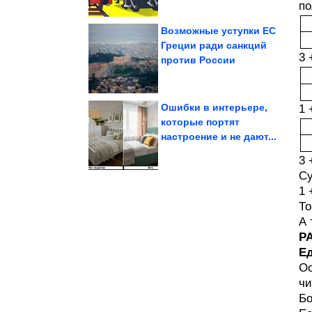
по
Возможные уступки ЕС
Греции ради санкций
3 
против России
летом
Как носить горошек
Ошибки в интерьере,
1 
которые портят
настроение и не дают...
с которой он...
Александра Розенбаума,
Как выглядит жена
3 
Су
1 
То
А 
Р
Е
Ос
чи
Бо