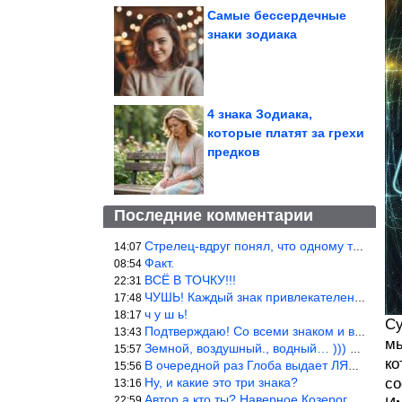
Самые бессердечные
знаки зодиака
4 знака Зодиака,
которые платят за грехи
предков
Последние комментарии
Стрелец-вдруг понял, что одному то и жить легче.
14:07
Факт.
08:54
ВСЁ В ТОЧКУ!!!
22:31
ЧУШЬ! Каждый знак привлекателен! И среди Весов, Близнецов встреч
17:48
ч у ш ь!
18:17
Су
Подтверждаю! Со всеми знаком и все одиноки и Я )))
13:43
мы
Земной, воздушный., водный… ))) выбери сам трех из 9 )))
15:57
ко
В очередной раз Глоба выдает ЛЯП! А корректоры, редакторы пропус
15:56
Ну, и какие это три знака?
со
13:16
Автор а кто ты? Наверное Козерог… Рога жена Рыба наставила ))
22:59