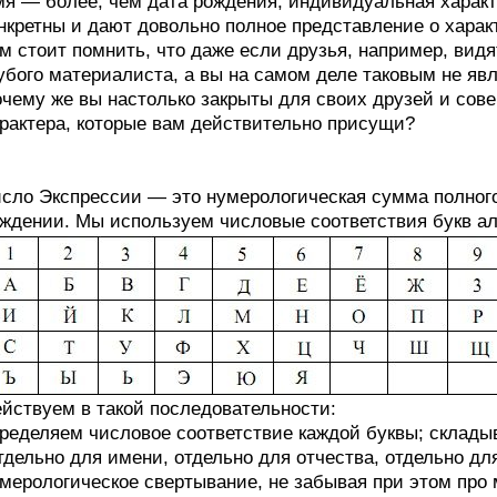
я — более, чем дата рождения, индивидуальная характ
нкретны и дают довольно полное представление о характ
м стоит помнить, что даже если друзья, например, видя
убого материалиста, а вы на самом деле таковым не явл
чему же вы настолько закрыты для своих друзей и сове
рактера, которые вам действительно присущи?
сло Экспрессии — это нумерологическая сумма полного
ждении. Мы используем числовые соответствия букв а
йствуем в такой последовательности:
ределяем числовое соответствие каждой буквы; склады
тдельно для имени, отдельно для отчества, отдельно д
мерологическое свертывание, не забывая при этом про