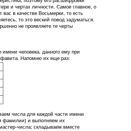
еристика, поэтому его расшифровки
ере и чертах личности. Самое главное, о
т вас в качестве Восьмерки, то есть
яетесь, то это веский повод задуматься.
ршенно не проявляете те черты
 имени человека, данного ему при
лфавита. Напомню их еще раз:
ваем числа для каждой части имени
ля фамилии) и выполняем их
 мастер-числа; складываем вместе