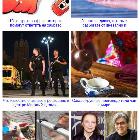
13 конкретных фраз, которые
3 знака зодиака, которые
помогут ответить на хамство
разбогатеют внезапно и
стремительно
Что известно о взрыве в ресторане в
Самые крупные производители чая
центре Москвы? Целью...
в мире