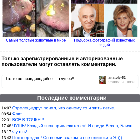
Самые толстые животные в мире
Подборка фотографий известных
людей
Только зарегистрированные и авторизованные
пользователи могут оставлять комментарии.
anatoly-52
Что то не правдоподобно — глупое!!!
22/08/2020, 09:40
Последние комментарии
Стрелец-вдруг понял, что одному то и жить легче.
14:07
Факт.
08:54
ВСЁ В ТОЧКУ!!!
22:31
ЧУШЬ! Каждый знак привлекателен! И среди Весов, Близнецов встреч
17:48
ч у ш ь!
18:17
Подтверждаю! Со всеми знаком и все одиноки и Я )))
13:43