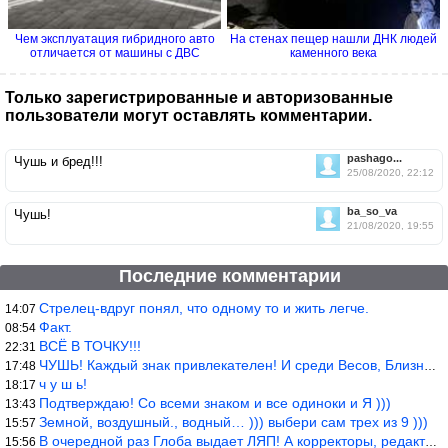
Чем эксплуатация гибридного авто
На стенах пещер нашли ДНК людей
отличается от машины с ДВС
каменного века
Только зарегистрированные и авторизованные
пользователи могут оставлять комментарии.
pashago...
Чушь и бред!!!
25/08/2020, 22:12
ba_so_va
Чушь!
21/08/2020, 19:55
Последние комментарии
Стрелец-вдруг понял, что одному то и жить легче.
14:07
Факт.
08:54
ВСЁ В ТОЧКУ!!!
22:31
ЧУШЬ! Каждый знак привлекателен! И среди Весов, Близнецов встреч
17:48
ч у ш ь!
18:17
Подтверждаю! Со всеми знаком и все одиноки и Я )))
13:43
Земной, воздушный., водный… ))) выбери сам трех из 9 )))
15:57
В очередной раз Глоба выдает ЛЯП! А корректоры, редакторы пропус
15:56