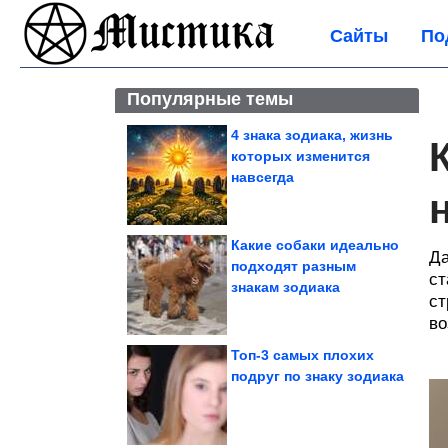
Сайты
По
Популярные темы
4 знака зодиака, жизнь
которых изменится
навсегда
Какие собаки идеально
Да
подходят разным
ст
знакам зодиака
ст
во
Топ-3 самых плохих
подруг по знаку зодиака