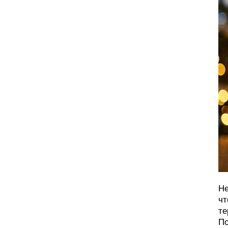
Не
чт
те
По