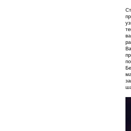
Ст
пр
уз
те
ва
ра
Ва
пр
по
Бе
ма
за
ша