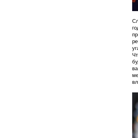
Сл
го
пр
ре
уг
Чт
бу
ва
ме
вл