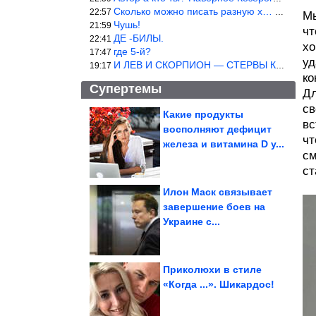
Сколько можно писать разную х… йню? Автор что то обкурился?
22:57
Мы
Чушь!
21:59
чт
ДЕ -БИЛЫ.
22:41
хо
где 5-й?
17:47
уд
И ЛЕВ И СКОРПИОН — СТЕРВЫ КАКИХ ЕЩЕ ПОИСКАТЬ НАДО
19:17
ко
Супертемы
Дл
св
Какие продукты
вс
восполняют дефицит
Правила посадки
чт
гортензии и первичного
железа и витамина D у...
ухода
см
ст
Илон Маск связывает
завершение боев на
Нажористый бульон и
Украине с...
"тот самый" вкус.
Варим...
Приколюхи в стиле
«Когда ...». Шикардос!
Как выбрать и использовать садовый удлинитель. Запитать...