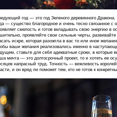
едующий год — это год Зеленого деревянного Дракона.
да — существо благородное и очень тесно связанное с о
оявляет смелость и готов вкладывать свою энергию в 
шительно, проявляйте свои сильные черты, развивайте т
асать искре, которая разожгла в вас то или иное желание
обы ваши желания реализовались именно в наступающем 
дущем, ставьте для себя адекватные сроки, в которые в
ша мечта — это долгосрочный проект, то и хотеть ее о
сяцев напрасный труд. Точность — вежливость королей
асти, и он вряд ли поможет тем, кто не готов к конкретн