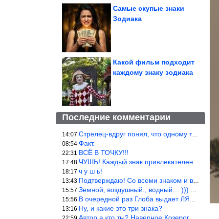
Самые скупые знаки
Зодиака
Какой фильм подходит
каждому знаку зодиака
Последние комментарии
Стрелец-вдруг понял, что одному то и жить легче.
14:07
Факт.
08:54
ВСЁ В ТОЧКУ!!!
22:31
ЧУШЬ! Каждый знак привлекателен! И среди Весов, Близнецов встреч
17:48
ч у ш ь!
18:17
Подтверждаю! Со всеми знаком и все одиноки и Я )))
13:43
Земной, воздушный., водный… ))) выбери сам трех из 9 )))
15:57
В очередной раз Глоба выдает ЛЯП! А корректоры, редакторы пропус
15:56
Ну, и какие это три знака?
13:16
Автор а кто ты? Наверное Козерог… Рога жена Рыба наставила ))
22:59