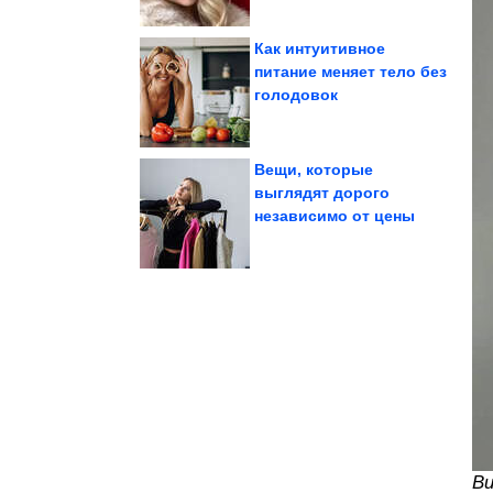
Как интуитивное
питание меняет тело без
голодовок
Белянчикова и как...
карьеру доктор
Почему бросила
Вещи, которые
выглядят дорого
независимо от цены
чтобы проявить себя
Где взять смелость,
Ви