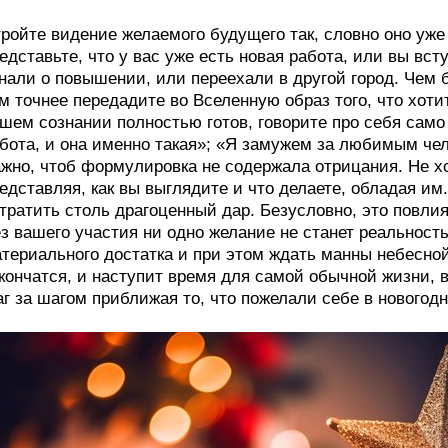
ройте видение желаемого будущего так, словно оно уже 
едставьте, что у вас уже есть новая работа, или вы вс
нали о повышении, или переехали в другой город. Чем б
м точнее передадите во Вселенную образ того, что хотит
шем сознании полностью готов, говорите про себя само
бота, и она именно такая»; «Я замужем за любимым чел
жно, чтоб формулировка не содержала отрицания. Не хо
едставляя, как вы выглядите и что делаете, обладая им.
тратить столь драгоценный дар. Безусловно, это повлия
з вашего участия ни одно желание не станет реальност
териального достатка и при этом ждать манны небесной
кончатся, и наступит время для самой обычной жизни, 
г за шагом приближая то, что пожелали себе в новогод