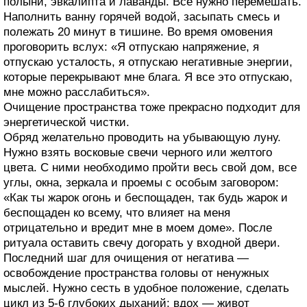
полыни, эвкалипта и лаванды. Все нужно перемешать.
Наполнить ванну горячей водой, засыпать смесь и
полежать 20 минут в тишине. Во время омовения
проговорить вслух: «Я отпускаю напряжение, я
отпускаю усталость, я отпускаю негативные энергии,
которые перекрывают мне блага. Я все это отпускаю,
мне можно расслабиться».
Очищение пространства тоже прекрасно подходит для
энергетической чистки.
Обряд желательно проводить на убывающую луну.
Нужно взять восковые свечи черного или желтого
цвета. С ними необходимо пройти весь свой дом, все
углы, окна, зеркала и проемы с особым заговором:
«Как ты жарок огонь и беспощаден, так будь жарок и
беспощаден ко всему, что влияет на меня
отрицательно и вредит мне в моем доме». После
ритуала оставить свечу догорать у входной двери.
Последний шаг для очищения от негатива —
освобождение пространства головы от ненужных
мыслей. Нужно сесть в удобное положение, сделать
цикл из 5-6 глубоких дыханий: вдох — живот