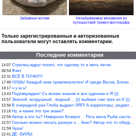
Забавные котики
Незабываемые мгновения из
путешествий тревел-фотографа
Только зарегистрированные и авторизованные
пользователи могут оставлять комментарии.
Последние комментарии
Стрелец-вдруг понял, что одному то и жить легче.
14:07
Факт.
08:54
ВСЁ В ТОЧКУ!!!
22:31
ЧУШЬ! Каждый знак привлекателен! И среди Весов, Близнецов встреч
17:48
ч у ш ь!
18:17
Подтверждаю! Со всеми знаком и все одиноки и Я )))
13:43
Земной, воздушный., водный… ))) выбери сам трех из 9 )))
15:57
В очередной раз Глоба выдает ЛЯП! А корректоры, редакторы пропус
15:56
Ну, и какие это три знака?
13:16
Автор а кто ты? Наверное Козерог… Рога жена Рыба наставила ))
22:59
Сколько можно писать разную х… йню? Автор что то обкурился?
22:57
Чушь!
21:59
ДЕ -БИЛЫ.
22:41