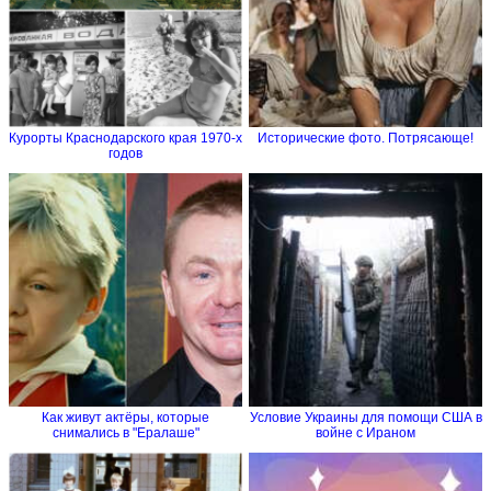
Курорты Краснодарского края 1970-х
Исторические фото. Потрясающе!
годов
Как живут актёры, которые
Условие Украины для помощи США в
снимались в "Ералаше"
войне с Ираном