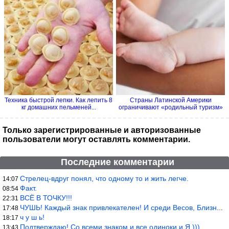
Техника быстрой лепки. Как лепить 8
Страны Латинской Америки
кг домашних пельменей...
ограничивают «родильный туризм»
Только зарегистрированные и авторизованные
пользователи могут оставлять комментарии.
Последние комментарии
Стрелец-вдруг понял, что одному то и жить легче.
14:07
Факт.
08:54
ВСЁ В ТОЧКУ!!!
22:31
ЧУШЬ! Каждый знак привлекателен! И среди Весов, Близнецов встреч
17:48
ч у ш ь!
18:17
Подтверждаю! Со всеми знаком и все одиноки и Я )))
13:43