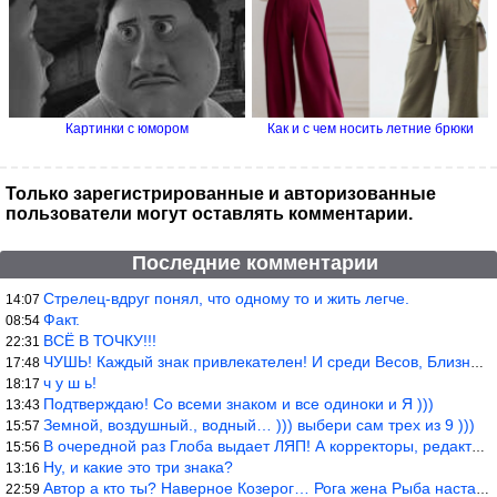
Картинки с юмором
Как и с чем носить летние брюки
Только зарегистрированные и авторизованные
пользователи могут оставлять комментарии.
Последние комментарии
Стрелец-вдруг понял, что одному то и жить легче.
14:07
Факт.
08:54
ВСЁ В ТОЧКУ!!!
22:31
ЧУШЬ! Каждый знак привлекателен! И среди Весов, Близнецов встреч
17:48
ч у ш ь!
18:17
Подтверждаю! Со всеми знаком и все одиноки и Я )))
13:43
Земной, воздушный., водный… ))) выбери сам трех из 9 )))
15:57
В очередной раз Глоба выдает ЛЯП! А корректоры, редакторы пропус
15:56
Ну, и какие это три знака?
13:16
Автор а кто ты? Наверное Козерог… Рога жена Рыба наставила ))
22:59