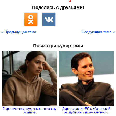
Поделись с друзьями!
« Предыдущая тема
Следующая тема »
Посмотри супертемы
5 хронических неудачников по знаку
Дуров сравнил ЕС с «банановой
зодиака
республикой» из-за закона о...