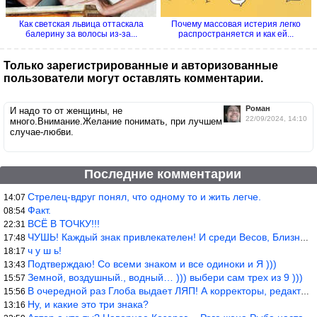
Как светская львица оттаскала
Почему массовая истерия легко
балерину за волосы из-за...
распространяется и как ей...
Только зарегистрированные и авторизованные
пользователи могут оставлять комментарии.
Роман
И надо то от женщины, не
22/09/2024, 14:10
много.Внимание.Желание понимать, при лучшем
случае-любви.
Последние комментарии
Стрелец-вдруг понял, что одному то и жить легче.
14:07
Факт.
08:54
ВСЁ В ТОЧКУ!!!
22:31
ЧУШЬ! Каждый знак привлекателен! И среди Весов, Близнецов встреч
17:48
ч у ш ь!
18:17
Подтверждаю! Со всеми знаком и все одиноки и Я )))
13:43
Земной, воздушный., водный… ))) выбери сам трех из 9 )))
15:57
В очередной раз Глоба выдает ЛЯП! А корректоры, редакторы пропус
15:56
Ну, и какие это три знака?
13:16