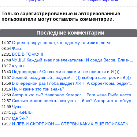
Суперхит!
и с сырной корочкой....
Только зарегистрированные и авторизованные
пользователи могут оставлять комментарии.
Последние комментарии
Стрелец-вдруг понял, что одному то и жить легче.
14:07
Факт.
08:54
ВСЁ В ТОЧКУ!!!
22:31
ЧУШЬ! Каждый знак привлекателен! И среди Весов, Близнецов встреч
17:48
ч у ш ь!
18:17
Подтверждаю! Со всеми знаком и все одиноки и Я )))
13:43
Земной, воздушный., водный… ))) выбери сам трех из 9 )))
15:57
В очередной раз Глоба выдает ЛЯП! А корректоры, редакторы пропус
15:56
Ну, и какие это три знака?
13:16
Автор а кто ты? Наверное Козерог… Рога жена Рыба наставила ))
22:59
Сколько можно писать разную х… йню? Автор что то обкурился?
22:57
Чушь!
21:59
ДЕ -БИЛЫ.
22:41
где 5-й?
17:47
И ЛЕВ И СКОРПИОН — СТЕРВЫ КАКИХ ЕЩЕ ПОИСКАТЬ НАДО
19:17