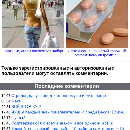
Картинки, чтобы посмеяться. Кайф!
У статинов нашли новый побочный
эффект. Кому он грозит в...
Только зарегистрированные и авторизованные
пользователи могут оставлять комментарии.
Последние комментарии
Стрелец-вдруг понял, что одному то и жить легче.
14:07
Факт.
08:54
ВСЁ В ТОЧКУ!!!
22:31
ЧУШЬ! Каждый знак привлекателен! И среди Весов, Близнецов встреч
17:48
ч у ш ь!
18:17
Подтверждаю! Со всеми знаком и все одиноки и Я )))
13:43
Земной, воздушный., водный… ))) выбери сам трех из 9 )))
15:57