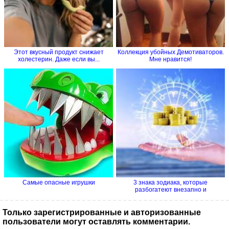
Этот вкусный продукт снижает
Коллекция убойных Демотиваторов.
холестерин. Даже если вы...
Мне нравится!
Самые опасные игрушки
3 знака зодиака, которые
разбогатеют внезапно и
стремительно
Только зарегистрированные и авторизованные
пользователи могут оставлять комментарии.