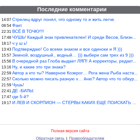
Последние комментарии
Стрелец-вдруг понял, что одному то и жить легче.
14:07
Факт.
08:54
ВСЁ В ТОЧКУ!!!
22:31
ЧУШЬ! Каждый знак привлекателен! И среди Весов, Близнецов встреч
17:48
ч у ш ь!
18:17
Подтверждаю! Со всеми знаком и все одиноки и Я )))
13:43
Земной, воздушный., водный… ))) выбери сам трех из 9 )))
15:57
В очередной раз Глоба выдает ЛЯП! А корректоры, редакторы пропус
15:56
Ну, и какие это три знака?
13:16
Автор а кто ты? Наверное Козерог… Рога жена Рыба наставила ))
22:59
Сколько можно писать разную х… йню? Автор что то обкурился?
22:57
Чушь!
21:59
ДЕ -БИЛЫ.
22:41
где 5-й?
17:47
И ЛЕВ И СКОРПИОН — СТЕРВЫ КАКИХ ЕЩЕ ПОИСКАТЬ НАДО
19:17
Полная версия сайта
Обратная связь
|
Правообладателям