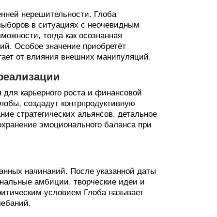
енней нерешительности. Глоба
выборов в ситуациях с неочевидным
можности, тогда как осознанная
ий. Особое значение приобретёт
егает от влияния внешних манипуляций.
реализации
 для карьерного роста и финансовой
лобы, создадут контрпродуктивную
ние стратегических альянсов, детальное
сохранение эмоционального баланса при
ванных начинаний. После указанной даты
ональные амбиции, творческие идеи и
ритическим условием Глоба называет
лебаний.