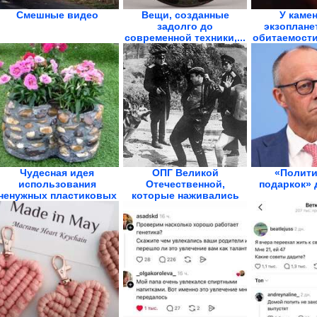
Смешные видео
Вещи, созданные
У каме
задолго до
экзоплане
современной техники,...
обитаемости
Чудесная идея
ОПГ Великой
«Полити
использования
Отечественной,
подаркок» 
ненужных пластиковых
которые наживались
бутылок
на...