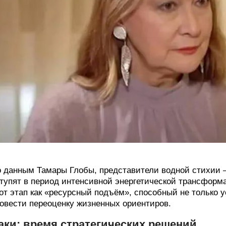
 данным Тамары Глобы, представители водной стихии 
тупят в период интенсивной энергетической трансформ
от этап как «ресурсный подъём», способный не только 
овести переоценку жизненных ориентиров.
аки: время стратегических решений