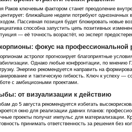
я Раков ключевым фактором станет преодоление внутр
центирует: ближайшие недели потребуют однозначных 
ходом. Пассивная позиция будет блокировать новые воз
ициатива способна запустить цепь позитивных изменен
туиция — её точность возрастёт, но эксперт предостер
корпионы: фокус на профессиональной 
орпионам астролог прогнозирует благоприятные условия
абилизации. Однако любые конфронтации, по мнению Г
грузку. Энергию рекомендуется направить на формирова
анирование и тактическую гибкость. Ключ к успеху — 
боте с амбициозными проектами.
ыбы: от визуализации к действию
бам до 5 августа рекомендуется избегать высокориско
кроется окно для реализации давних планов: професси
чные проекты получат импульс для материализации. К
товность принимать ответственность за решения без ко