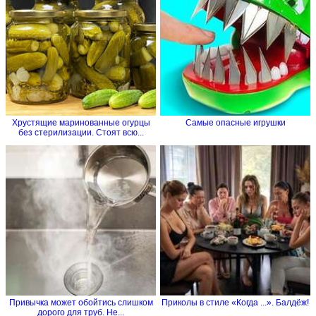
Хрустящие маринованные огурцы
Самые опасные игрушки
без стерилизации. Стоят всю...
Привычка может обойтись слишком
Приколы в стиле «Когда ...». Балдёж!
дорого для труб. Не...