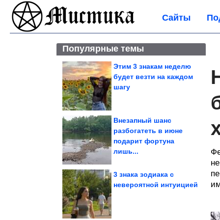
Сайты
По
Популярные темы
Этим 3 знакам неделю
будет везти на каждом
шагу
Внезапный шанс
разбогатеть в июне
подарит фортуна
лишь...
Фе
не
пе
3 знака зодиака с
им
невероятной интуицией