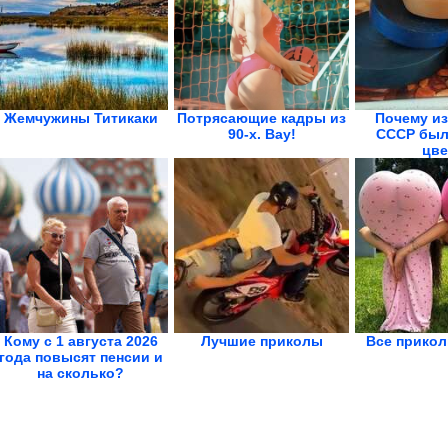
Жемчужины Титикаки
Потрясающие кадры из
Почему из
90-х. Вау!
СССР был
цве
Кому с 1 августа 2026
Лучшие приколы
Все прикол
года повысят пенсии и
на сколько?