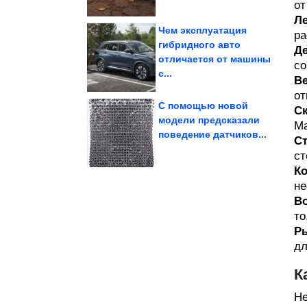
от
Ле
Чем эксплуатация
ра
гибридного авто
Де
отличается от машины
хрустело как в...
бельё, чтобы оно
со
Как стирать постельное
с...
В
от
С помощью новой
С
модели предсказали
Ма
поведение датчиков...
самых...
Ст
как отправил за решетку
Следователь — о том,
ст
Ко
не
В
то
Р
дл
К
Не