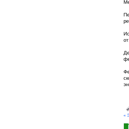
Ме
Пе
ре
Ис
от
Де
фе
Фе
ск
эн
« 