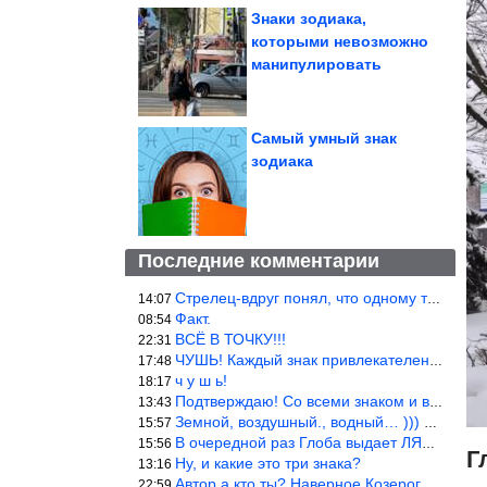
Знаки зодиака,
которыми невозможно
манипулировать
Самый умный знак
зодиака
Последние комментарии
Стрелец-вдруг понял, что одному то и жить легче.
14:07
Факт.
08:54
ВСЁ В ТОЧКУ!!!
22:31
ЧУШЬ! Каждый знак привлекателен! И среди Весов, Близнецов встреч
17:48
ч у ш ь!
18:17
Подтверждаю! Со всеми знаком и все одиноки и Я )))
13:43
Земной, воздушный., водный… ))) выбери сам трех из 9 )))
15:57
В очередной раз Глоба выдает ЛЯП! А корректоры, редакторы пропус
15:56
Г
Ну, и какие это три знака?
13:16
Автор а кто ты? Наверное Козерог… Рога жена Рыба наставила ))
22:59