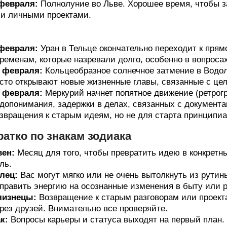
февраля:
Полнолуние во Льве. Хорошее время, чтобы з
и личными проектами.
февраля:
Уран в Тельце окончательно переходит к прям
ременам, которые назревали долго, особенно в вопроса
 февраля:
Кольцеобразное солнечное затмение в Водол
сто открывают новые жизненные главы, связанные с цел
 февраля:
Меркурий начнет попятное движение (ретрог
допонимания, задержки в делах, связанных с докумен
звращения к старым идеям, но не для старта принципиа
ратко по знакам зодиака
вен:
Месяц для того, чтобы превратить идею в конкрет
ль.
лец:
Вас могут мягко или не очень вытолкнуть из рути
править энергию на осознанные изменения в быту или р
лизнецы:
Возвращение к старым разговорам или проект
рез друзей. Внимательно все проверяйте.
к:
Вопросы карьеры и статуса выходят на первый план.