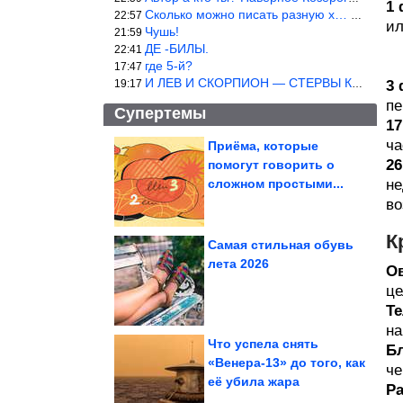
1 
Сколько можно писать разную х… йню? Автор что то обкурился?
22:57
ил
Чушь!
21:59
ДЕ -БИЛЫ.
22:41
где 5-й?
17:47
И ЛЕВ И СКОРПИОН — СТЕРВЫ КАКИХ ЕЩЕ ПОИСКАТЬ НАДО
19:17
3 
пе
Супертемы
17
ча
Приёма, которые
26
помогут говорить о
Кому нельзя спать без
подушки. Держите шею
сложном простыми...
не
во
К
Самая стильная обувь
лета 2026
О
Подборка фотографий
известных людей
це
Те
на
Что успела снять
Б
«Венера-13» до того, как
че
её убила жара
Ра