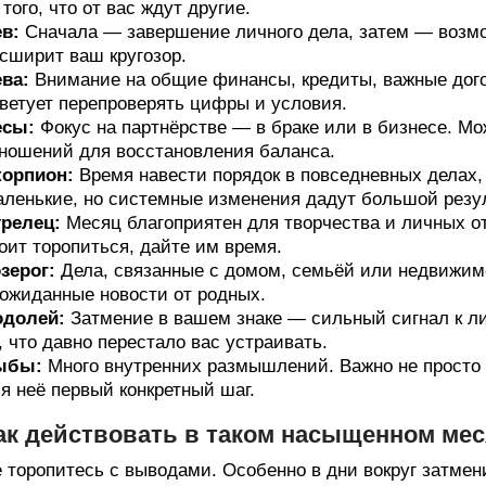
 того, что от вас ждут другие.
в:
Сначала — завершение личного дела, затем — возмож
сширит ваш кругозор.
ва:
Внимание на общие финансы, кредиты, важные дого
ветует перепроверять цифры и условия.
есы:
Фокус на партнёрстве — в браке или в бизнесе. М
ношений для восстановления баланса.
корпион:
Время навести порядок в повседневных делах,
ленькие, но системные изменения дадут большой резул
релец:
Месяц благоприятен для творчества и личных о
оит торопиться, дайте им время.
зерог:
Дела, связанные с домом, семьёй или недвижим
ожиданные новости от родных.
одолей:
Затмение в вашем знаке — сильный сигнал к л
, что давно перестало вас устраивать.
ыбы:
Много внутренних размышлений. Важно не просто 
я неё первый конкретный шаг.
ак действовать в таком насыщенном ме
 торопитесь с выводами. Особенно в дни вокруг затмени