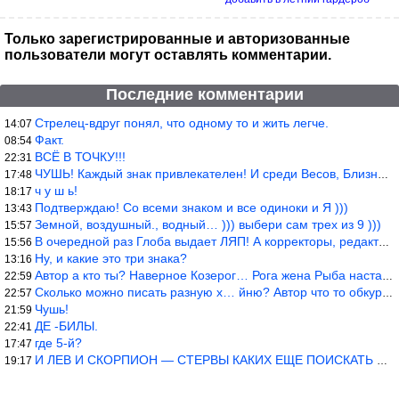
Только зарегистрированные и авторизованные
пользователи могут оставлять комментарии.
Последние комментарии
Стрелец-вдруг понял, что одному то и жить легче.
14:07
Факт.
08:54
ВСЁ В ТОЧКУ!!!
22:31
ЧУШЬ! Каждый знак привлекателен! И среди Весов, Близнецов встреч
17:48
ч у ш ь!
18:17
Подтверждаю! Со всеми знаком и все одиноки и Я )))
13:43
Земной, воздушный., водный… ))) выбери сам трех из 9 )))
15:57
В очередной раз Глоба выдает ЛЯП! А корректоры, редакторы пропус
15:56
Ну, и какие это три знака?
13:16
Автор а кто ты? Наверное Козерог… Рога жена Рыба наставила ))
22:59
Сколько можно писать разную х… йню? Автор что то обкурился?
22:57
Чушь!
21:59
ДЕ -БИЛЫ.
22:41
где 5-й?
17:47
И ЛЕВ И СКОРПИОН — СТЕРВЫ КАКИХ ЕЩЕ ПОИСКАТЬ НАДО
19:17