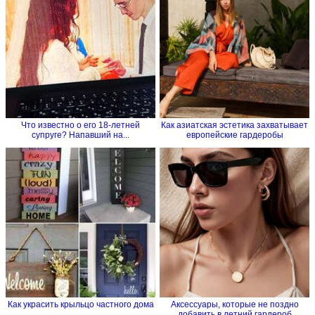
Что известно о его 18-летней
Как азиатская эстетика захватывает
супруге? Напавший на...
европейские гардеробы
Как украсить крыльцо частного дома
Аксессуары, которые не поздно
добавить в летний гардероб