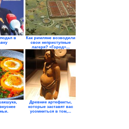
подал в
Как римляне возводили
авку
свои неприступные
лагеря? «Город»...
шакшука,
Древние артефакты,
вкуснее
которые заставят вас
ньи.
усомниться в том,...
ская...