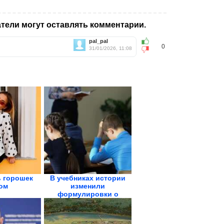
тели могут оставлять комментарии.
pal_pal
0
31/01/2026, 11:08
ь горошек
В учебниках истории
ом
изменили
формулировки о
холопах,...