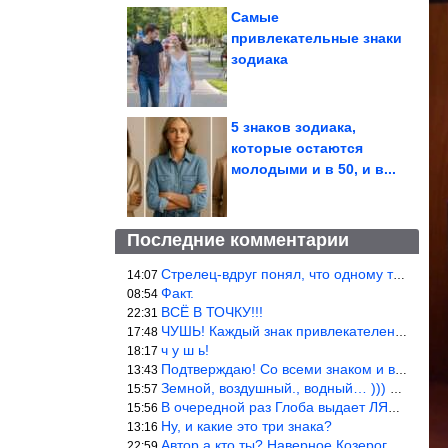
Самые
привлекательные знаки
зодиака
5 знаков зодиака,
которые остаются
молодыми и в 50, и в...
Последние комментарии
Стрелец-вдруг понял, что одному то и жить легче.
14:07
Факт.
08:54
ВСЁ В ТОЧКУ!!!
22:31
ЧУШЬ! Каждый знак привлекателен! И среди Весов, Близнецов встреч
17:48
ч у ш ь!
18:17
Подтверждаю! Со всеми знаком и все одиноки и Я )))
13:43
Земной, воздушный., водный… ))) выбери сам трех из 9 )))
15:57
В очередной раз Глоба выдает ЛЯП! А корректоры, редакторы пропус
15:56
Ну, и какие это три знака?
13:16
Автор а кто ты? Наверное Козерог… Рога жена Рыба наставила ))
22:59