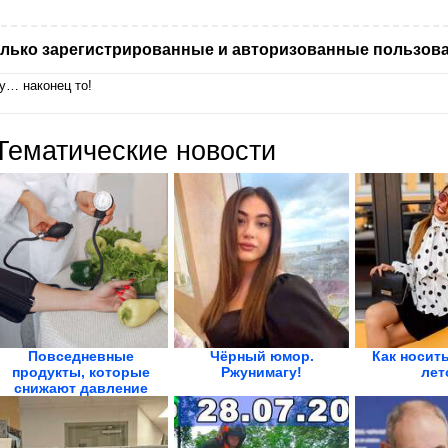
лько зарегистрированные и авторизованные пользова
у… наконец то!
Тематические новости
Повседневные
Чёрный юмор.
Как носит
продукты, которые
Ржунимагу!
лет
снижают давление