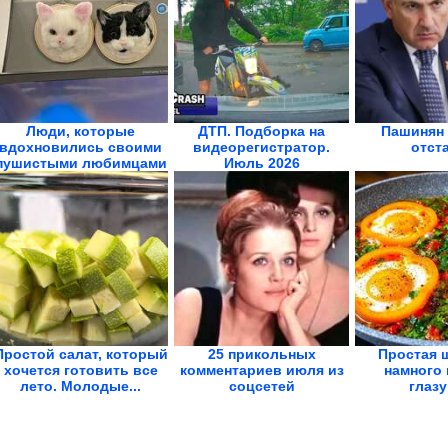
Люди, которые
ДТП. Подборка на
Пашинян 
вдохновились своими
видеорегистратор.
отст
пушистыми любимцами
Июль 2026
и...
Простой салат, который
25 прикольных
Простая 
хочется готовить все
комментариев июля из
намного 
лето. Молодые...
соцсетей
глазу
Королев