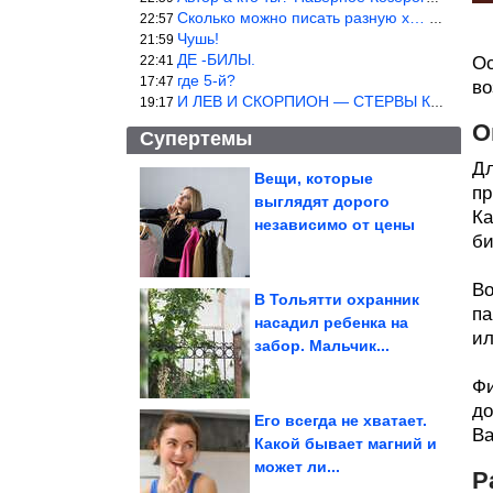
Сколько можно писать разную х… йню? Автор что то обкурился?
22:57
Чушь!
21:59
ДЕ -БИЛЫ.
22:41
Ос
где 5-й?
17:47
во
И ЛЕВ И СКОРПИОН — СТЕРВЫ КАКИХ ЕЩЕ ПОИСКАТЬ НАДО
19:17
О
Супертемы
Дл
Вещи, которые
пр
выглядят дорого
Дома с необычным
Ка
интерьером, в которых
независимо от цены
каждая деталь...
би
Во
В Тольятти охранник
па
насадил ребенка на
ил
8 архитектурных
забор. Мальчик...
шедевров планеты,
которые приводят в...
Фи
до
Его всегда не хватает.
Ва
Какой бывает магний и
может ли...
Мужчина избил туристку из России в грузинском отеле....
Р