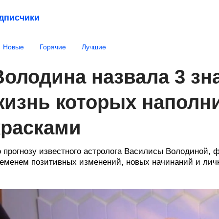
дписчики
Новые
Горячие
Лучшие
Володина назвала 3 зна
жизнь которых наполн
красками
 прогнозу известного астролога Василисы Володиной, ф
еменем позитивных изменений, новых начинаний и личн