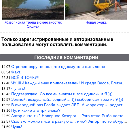
Живописная тропа в окрестностях
Новая ржака
Сиднея
Только зарегистрированные и авторизованные
пользователи могут оставлять комментарии.
Последние комментарии
Стрелец-вдруг понял, что одному то и жить легче.
14:07
Факт.
08:54
ВСЁ В ТОЧКУ!!!
22:31
ЧУШЬ! Каждый знак привлекателен! И среди Весов, Близнецов встреч
17:48
ч у ш ь!
18:17
Подтверждаю! Со всеми знаком и все одиноки и Я )))
13:43
Земной, воздушный., водный… ))) выбери сам трех из 9 )))
15:57
В очередной раз Глоба выдает ЛЯП! А корректоры, редакторы пропус
15:56
Ну, и какие это три знака?
13:16
Автор а кто ты? Наверное Козерог… Рога жена Рыба наставила ))
22:59
Сколько можно писать разную х… йню? Автор что то обкурился?
22:57
Чушь!
21:59