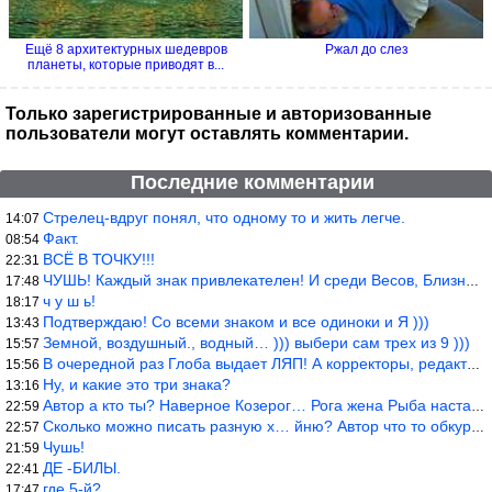
Ещё 8 архитектурных шедевров
Ржал до слез
планеты, которые приводят в...
Только зарегистрированные и авторизованные
пользователи могут оставлять комментарии.
Последние комментарии
Стрелец-вдруг понял, что одному то и жить легче.
14:07
Факт.
08:54
ВСЁ В ТОЧКУ!!!
22:31
ЧУШЬ! Каждый знак привлекателен! И среди Весов, Близнецов встреч
17:48
ч у ш ь!
18:17
Подтверждаю! Со всеми знаком и все одиноки и Я )))
13:43
Земной, воздушный., водный… ))) выбери сам трех из 9 )))
15:57
В очередной раз Глоба выдает ЛЯП! А корректоры, редакторы пропус
15:56
Ну, и какие это три знака?
13:16
Автор а кто ты? Наверное Козерог… Рога жена Рыба наставила ))
22:59
Сколько можно писать разную х… йню? Автор что то обкурился?
22:57
Чушь!
21:59
ДЕ -БИЛЫ.
22:41
где 5-й?
17:47