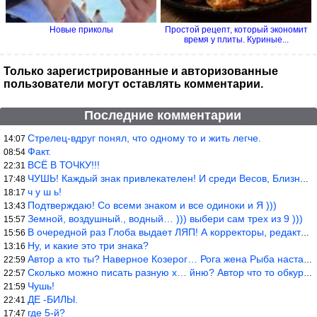
Новые приколы
Простой рецепт, который экономит
время у плиты. Куриные...
Только зарегистрированные и авторизованные
пользователи могут оставлять комментарии.
Последние комментарии
Стрелец-вдруг понял, что одному то и жить легче.
14:07
Факт.
08:54
ВСЁ В ТОЧКУ!!!
22:31
ЧУШЬ! Каждый знак привлекателен! И среди Весов, Близнецов встреч
17:48
ч у ш ь!
18:17
Подтверждаю! Со всеми знаком и все одиноки и Я )))
13:43
Земной, воздушный., водный… ))) выбери сам трех из 9 )))
15:57
В очередной раз Глоба выдает ЛЯП! А корректоры, редакторы пропус
15:56
Ну, и какие это три знака?
13:16
Автор а кто ты? Наверное Козерог… Рога жена Рыба наставила ))
22:59
Сколько можно писать разную х… йню? Автор что то обкурился?
22:57
Чушь!
21:59
ДЕ -БИЛЫ.
22:41
где 5-й?
17:47