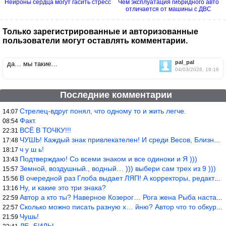
Нейроны сердца могут гасить стресс
Чем эксплуатация гибридного авто
отличается от машины с ДВС
Только зарегистрированные и авторизованные
пользователи могут оставлять комментарии.
pal_pal
да… мы такие…
04/03/2026, 16:16
Последние комментарии
Стрелец-вдруг понял, что одному то и жить легче.
14:07
Факт.
08:54
ВСЁ В ТОЧКУ!!!
22:31
ЧУШЬ! Каждый знак привлекателен! И среди Весов, Близнецов встреч
17:48
ч у ш ь!
18:17
Подтверждаю! Со всеми знаком и все одиноки и Я )))
13:43
Земной, воздушный., водный… ))) выбери сам трех из 9 )))
15:57
В очередной раз Глоба выдает ЛЯП! А корректоры, редакторы пропус
15:56
Ну, и какие это три знака?
13:16
Автор а кто ты? Наверное Козерог… Рога жена Рыба наставила ))
22:59
Сколько можно писать разную х… йню? Автор что то обкурился?
22:57
Чушь!
21:59