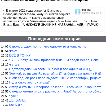
pal_pal
< В марте 2026 года астролог Василиса
04/03/2026, 08:41
Володина рассказала, кому из знаков зодиака
особенно повезет и какие эмоциональные
всплески ждать в ближайшие недели > — Бла Бла… Бла… Бла
Бла… Бла… А НИКАКИЕ ЗНАКИ НЕ НАЗВАНЫ… АЛЁ… ГАРАЖ!…
Последние комментарии
Стрелец-вдруг понял, что одному то и жить легче.
14:07
Факт.
08:54
ВСЁ В ТОЧКУ!!!
22:31
ЧУШЬ! Каждый знак привлекателен! И среди Весов, Близнецов встреч
17:48
ч у ш ь!
18:17
Подтверждаю! Со всеми знаком и все одиноки и Я )))
13:43
Земной, воздушный., водный… ))) выбери сам трех из 9 )))
15:57
В очередной раз Глоба выдает ЛЯП! А корректоры, редакторы пропус
15:56
Ну, и какие это три знака?
13:16
Автор а кто ты? Наверное Козерог… Рога жена Рыба наставила ))
22:59
Сколько можно писать разную х… йню? Автор что то обкурился?
22:57
Чушь!
21:59
ДЕ -БИЛЫ.
22:41
где 5-й?
17:47