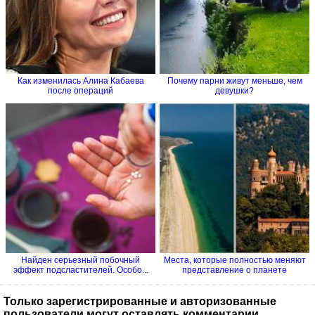
Как изменилась Алина Кабаева
Почему парни живут меньше, чем
после операций
девушки?
Найден серьезный побочный
Места, которые полностью меняют
эффект подсластителей. Особо...
представление о планете
Только зарегистрированные и авторизованные
пользователи могут оставлять комментарии.