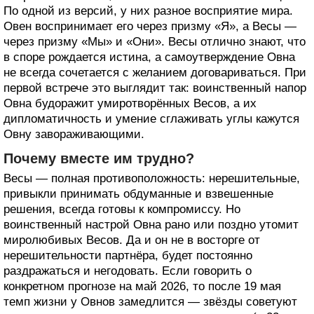
По одной из версий, у них разное восприятие мира.
Овен воспринимает его через призму «Я», а Весы —
через призму «Мы» и «Они». Весы отлично знают, что
в споре рождается истина, а самоутверждение Овна
не всегда сочетается с желанием договариваться. При
первой встрече это выглядит так: воинственный напор
Овна будоражит умиротворённых Весов, а их
дипломатичность и умение сглаживать углы кажутся
Овну завораживающими.
Почему вместе им трудно?
Весы — полная противоположность: нерешительные,
привыкли принимать обдуманные и взвешенные
решения, всегда готовы к компромиссу. Но
воинственный настрой Овна рано или поздно утомит
миролюбивых Весов. Да и он не в восторге от
нерешительности партнёра, будет постоянно
раздражаться и негодовать. Если говорить о
конкретном прогнозе на май 2026, то после 19 мая
темп жизни у Овнов замедлится — звёзды советуют