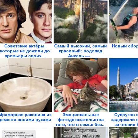
Советские актёры,
Самый высокий, самый
Новый сбор
которые не дожили до
красивый: водопад
премьеры своих...
Анхель —...
Мраморная раковина из
Эмоциональные
Супругов 
цемента своими руками
фотодоказательства
задержали 
того, что в семье без...
за чтение 