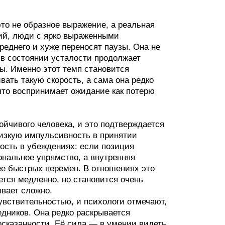
то не образное выражение, а реальная
ий, люди с ярко выраженными
еднего и хуже переносят паузы. Она не
 в состоянии усталости продолжает
мы. Именно этот темп становится
ать такую скорость, а сама она редко
что воспринимает ожидание как потерю
йчивого человека, и это подтверждается
низкую импульсивность в принятии
ость в убеждениях: если позиция
ональное упрямство, а внутренняя
ее быстрых перемен. В отношениях это
тся медленно, но становится очень
ывает сложно.
вствительностью, и психологи отмечают,
дников. Она редко раскрывается
осказанности. Её сила — в умении видеть