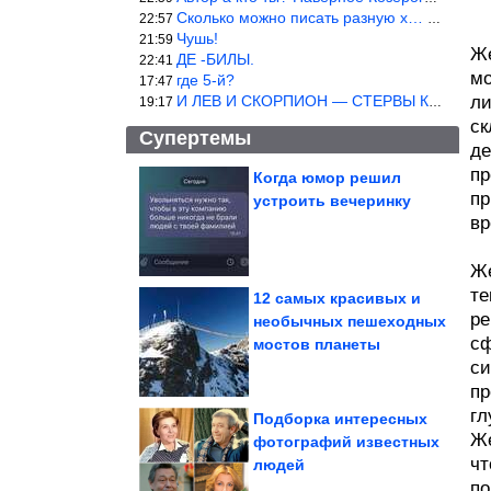
Сколько можно писать разную х… йню? Автор что то обкурился?
22:57
Чушь!
21:59
Же
ДЕ -БИЛЫ.
22:41
мо
где 5-й?
17:47
И ЛЕВ И СКОРПИОН — СТЕРВЫ КАКИХ ЕЩЕ ПОИСКАТЬ НАДО
ли
19:17
ск
Супертемы
де
пр
Когда юмор решил
пр
устроить вечеринку
Стильный вязаный топ
вр
Же
те
12 самых красивых и
ре
необычных пешеходных
сф
Подборка душевных
мостов планеты
фотографий времён
СССР
си
пр
гл
Подборка интересных
Же
фотографий известных
чт
людей
Живописная тропа в окрестностях Сиднея
по