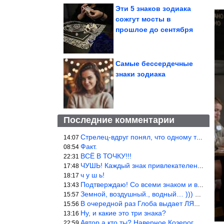
Эти 5 знаков зодиака
сожгут мосты в
прошлое до сентября
Самые бессердечные
знаки зодиака
Последние комментарии
Стрелец-вдруг понял, что одному то и жить легче.
14:07
Факт.
08:54
ВСЁ В ТОЧКУ!!!
22:31
ЧУШЬ! Каждый знак привлекателен! И среди Весов, Близнецов встреч
17:48
ч у ш ь!
18:17
Подтверждаю! Со всеми знаком и все одиноки и Я )))
13:43
Земной, воздушный., водный… ))) выбери сам трех из 9 )))
15:57
В очередной раз Глоба выдает ЛЯП! А корректоры, редакторы пропус
15:56
Ну, и какие это три знака?
13:16
Автор а кто ты? Наверное Козерог… Рога жена Рыба наставила ))
22:59