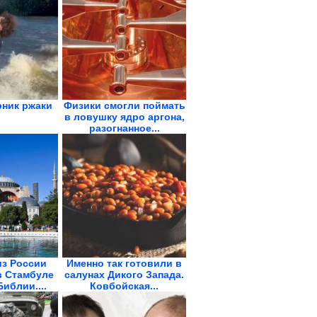
ник ржаки
Физики смогли поймать
в ловушку ядро аргона,
разогнанное...
из России
Именно так готовили в
в Стамбуле
салунах Дикого Запада.
Библии....
Ковбойская...