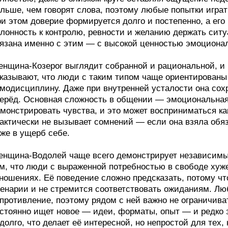
льше, чем говорят слова, поэтому любые попытки игра
и этом доверие формируется долго и постепенно, а его 
лонность к контролю, ревности и желанию держать сит
язана именно с этим — с высокой ценностью эмоциона
нщина-Козерог выглядит собранной и рациональной, и 
казывают, что люди с таким типом чаще ориентированы
модисциплину. Даже при внутренней усталости она сохр
ерёд. Основная сложность в общении — эмоциональная 
монстрировать чувства, и это может восприниматься ка
актически не вызывает сомнений — если она взяла обяза
же в ущерб себе.
нщина-Водолей чаще всего демонстрирует независимы
м, что люди с выраженной потребностью в свободе хуже
ношениях. Её поведение сложно предсказать, потому чт
енарии и не стремится соответствовать ожиданиям. Л
противление, поэтому рядом с ней важно не ограничива
стоянно ищет новое — идеи, форматы, опыт — и редко 
долго, что делает её интересной, но непростой для тех,