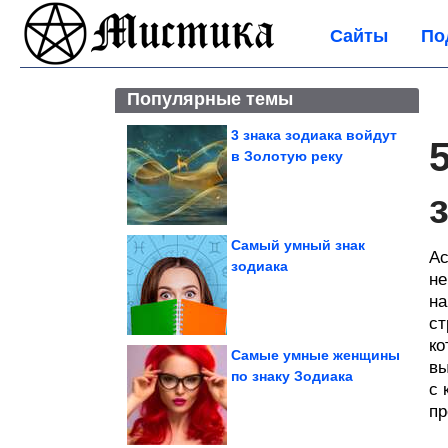
Сайты
По
Популярные темы
3 знака зодиака войдут
в Золотую реку
Самый умный знак
Ас
зодиака
не
на
ст
ко
Самые умные женщины
вы
по знаку Зодиака
с 
пр