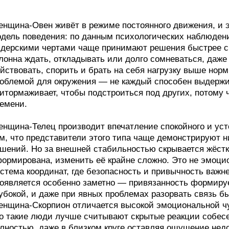
нщина-Овен живёт в режиме постоянного движения, и э
дель поведения: по данным психологических наблюден
дерскими чертами чаще принимают решения быстрее ср
лонна ждать, откладывать или долго сомневаться, даже
йствовать, спорить и брать на себя нагрузку выше нор
облемой для окружения — не каждый способен выдержив
итормаживает, чтобы подстроиться под других, потому 
емени.
нщина-Телец производит впечатление спокойного и усто
м, что представители этого типа чаще демонстрируют 
шений. Но за внешней стабильностью скрывается жёстк
ормирована, изменить её крайне сложно. Это не эмоци
стема координат, где безопасность и привычность важн
оявляется особенно заметно — привязанность формируе
убокой, и даже при явных проблемах разорвать связь б
нщина-Скорпион отличается высокой эмоциональной чу
о такие люди лучше считывают скрытые реакции собесе
лностью, даже в близком круге оставляя ощущение нед