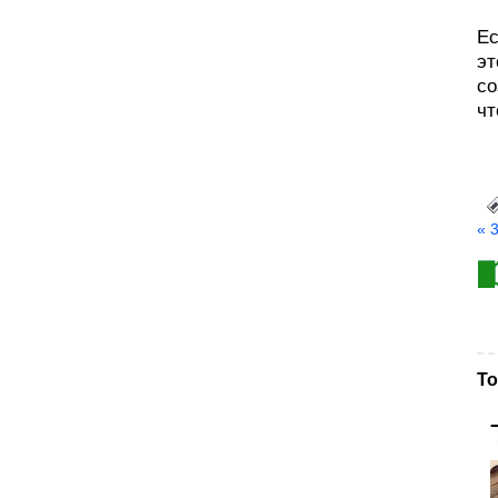
Ес
эт
со
чт
« 
То