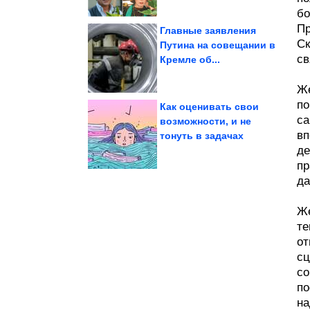
бо
Пр
Главные заявления
Ск
Путина на совещании в
св
Кремле об...
здоровье...
жизнь. Как влияет на
10 минут в день изменят
Же
по
Как оценивать свои
са
возможности, и не
вп
тонуть в задачах
разным
Приколы со всяким
де
пр
да
Же
те
от
сц
со
по
на