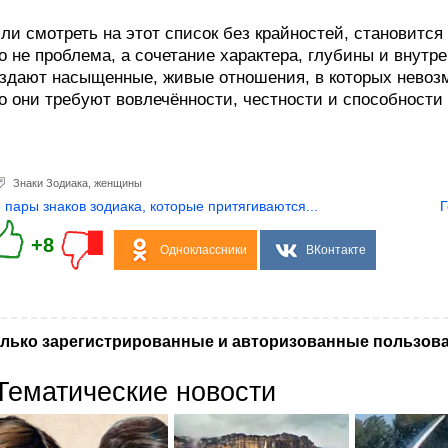
ли смотреть на этот список без крайностей, становитс
о не проблема, а сочетание характера, глубины и внут
здают насыщенные, живые отношения, в которых невозм
о они требуют вовлечённости, честности и способност
Знаки Зодиака
,
женщины
3 пары знаков зодиака, которые притягиваются...
Г
+8
Одноклассники
ВКонтакте
лько зарегистрированные и авторизованные пользова
Тематические новости