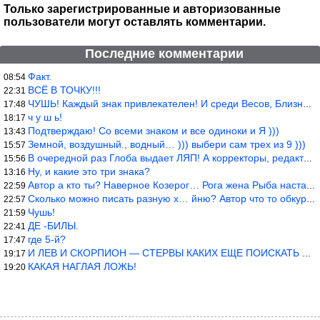
Только зарегистрированные и авторизованные
пользователи могут оставлять комментарии.
Последние комментарии
Факт.
08:54
ВСЁ В ТОЧКУ!!!
22:31
ЧУШЬ! Каждый знак привлекателен! И среди Весов, Близнецов встреч
17:48
ч у ш ь!
18:17
Подтверждаю! Со всеми знаком и все одиноки и Я )))
13:43
Земной, воздушный., водный… ))) выбери сам трех из 9 )))
15:57
В очередной раз Глоба выдает ЛЯП! А корректоры, редакторы пропус
15:56
Ну, и какие это три знака?
13:16
Автор а кто ты? Наверное Козерог… Рога жена Рыба наставила ))
22:59
Сколько можно писать разную х… йню? Автор что то обкурился?
22:57
Чушь!
21:59
ДЕ -БИЛЫ.
22:41
где 5-й?
17:47
И ЛЕВ И СКОРПИОН — СТЕРВЫ КАКИХ ЕЩЕ ПОИСКАТЬ НАДО
19:17
КАКАЯ НАГЛАЯ ЛОЖЬ!
19:20