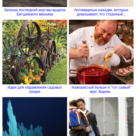
Записка последней жертвы выдала
Антикварные находки, которые
Битцевского маньяка
доказывают, что странный...
Идеи для обрамления садовых
Нажористый бульон и "тот самый"
грядок
вкус. Варим...