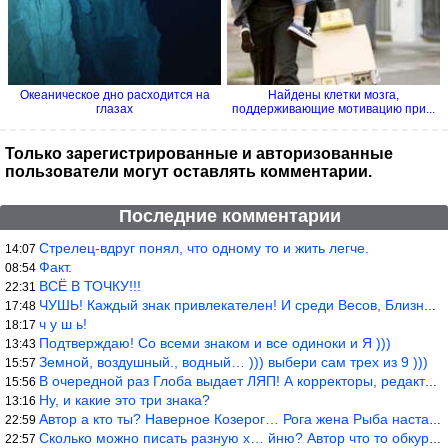
Океаническое дно расходится на
Найдены клетки мозга,
глазах
поддерживающие мотивацию при...
Только зарегистрированные и авторизованные
пользователи могут оставлять комментарии.
Последние комментарии
Стрелец-вдруг понял, что одному то и жить легче.
14:07
Факт.
08:54
ВСЁ В ТОЧКУ!!!
22:31
ЧУШЬ! Каждый знак привлекателен! И среди Весов, Близнецов встреч
17:48
ч у ш ь!
18:17
Подтверждаю! Со всеми знаком и все одиноки и Я )))
13:43
Земной, воздушный., водный… ))) выбери сам трех из 9 )))
15:57
В очередной раз Глоба выдает ЛЯП! А корректоры, редакторы пропус
15:56
Ну, и какие это три знака?
13:16
Автор а кто ты? Наверное Козерог… Рога жена Рыба наставила ))
22:59
Сколько можно писать разную х… йню? Автор что то обкурился?
22:57