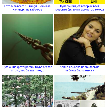
Готовить всего 10 минут. Ленивые
Купальники, от которых веет
хачапури из кабачков
морским бризом и ароматом кокоса
Пугающие фотографии глубоких вод
Алина Кабаева появилась на
и того, что бывает под...
публике без макияжа