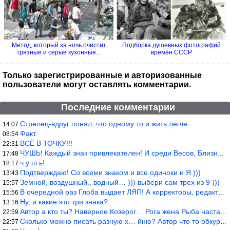
Метод, который за ночь очистит
Подборка душевных фотографий
грязные и серые кухонные...
времён СССР
Только зарегистрированные и авторизованные
пользователи могут оставлять комментарии.
Последние комментарии
Стрелец-вдруг понял, что одному то и жить легче.
14:07
Факт.
08:54
ВСЁ В ТОЧКУ!!!
22:31
ЧУШЬ! Каждый знак привлекателен! И среди Весов, Близнецов встреч
17:48
ч у ш ь!
18:17
Подтверждаю! Со всеми знаком и все одиноки и Я )))
13:43
Земной, воздушный., водный… ))) выбери сам трех из 9 )))
15:57
В очередной раз Глоба выдает ЛЯП! А корректоры, редакторы пропус
15:56
Ну, и какие это три знака?
13:16
Автор а кто ты? Наверное Козерог… Рога жена Рыба наставила ))
22:59
Сколько можно писать разную х… йню? Автор что то обкурился?
22:57