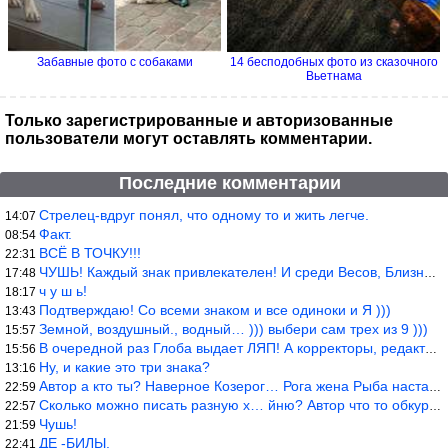
Забавные фото с собаками
14 бесподобных фото из сказочного
Вьетнама
Только зарегистрированные и авторизованные
пользователи могут оставлять комментарии.
Последние комментарии
Стрелец-вдруг понял, что одному то и жить легче.
14:07
Факт.
08:54
ВСЁ В ТОЧКУ!!!
22:31
ЧУШЬ! Каждый знак привлекателен! И среди Весов, Близнецов встреч
17:48
ч у ш ь!
18:17
Подтверждаю! Со всеми знаком и все одиноки и Я )))
13:43
Земной, воздушный., водный… ))) выбери сам трех из 9 )))
15:57
В очередной раз Глоба выдает ЛЯП! А корректоры, редакторы пропус
15:56
Ну, и какие это три знака?
13:16
Автор а кто ты? Наверное Козерог… Рога жена Рыба наставила ))
22:59
Сколько можно писать разную х… йню? Автор что то обкурился?
22:57
Чушь!
21:59
ДЕ -БИЛЫ.
22:41