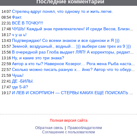
Последние комментарии
Стрелец-вдруг понял, что одному то и жить легче.
14:07
Факт.
08:54
ВСЁ В ТОЧКУ!!!
22:31
ЧУШЬ! Каждый знак привлекателен! И среди Весов, Близнецов встреч
17:48
ч у ш ь!
18:17
Подтверждаю! Со всеми знаком и все одиноки и Я )))
13:43
Земной, воздушный., водный… ))) выбери сам трех из 9 )))
15:57
В очередной раз Глоба выдает ЛЯП! А корректоры, редакторы пропус
15:56
Ну, и какие это три знака?
13:16
Автор а кто ты? Наверное Козерог… Рога жена Рыба наставила ))
22:59
Сколько можно писать разную х… йню? Автор что то обкурился?
22:57
Чушь!
21:59
ДЕ -БИЛЫ.
22:41
где 5-й?
17:47
И ЛЕВ И СКОРПИОН — СТЕРВЫ КАКИХ ЕЩЕ ПОИСКАТЬ НАДО
19:17
Полная версия сайта
Обратная связь
|
Правообладателям
Соглашение с пользователем