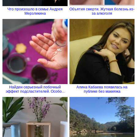
Что произошло в семье Андрея
Объятия смерти. Жуткая болезнь из-
Мерзликина
за алкоголя
Найден серьезный побочный
Алина Кабаева появилась на
эффект подсластителей. Особо...
публике без макияжа