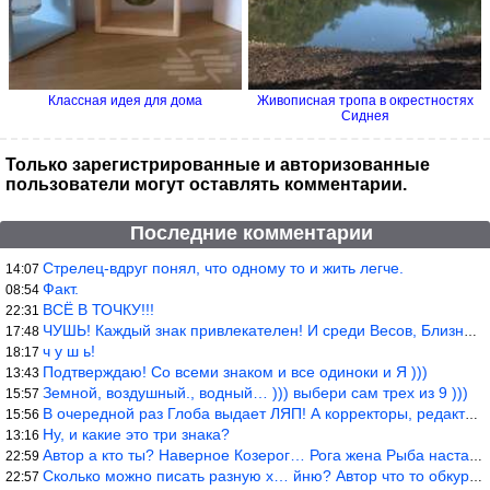
Классная идея для дома
Живописная тропа в окрестностях
Сиднея
Только зарегистрированные и авторизованные
пользователи могут оставлять комментарии.
Последние комментарии
Стрелец-вдруг понял, что одному то и жить легче.
14:07
Факт.
08:54
ВСЁ В ТОЧКУ!!!
22:31
ЧУШЬ! Каждый знак привлекателен! И среди Весов, Близнецов встреч
17:48
ч у ш ь!
18:17
Подтверждаю! Со всеми знаком и все одиноки и Я )))
13:43
Земной, воздушный., водный… ))) выбери сам трех из 9 )))
15:57
В очередной раз Глоба выдает ЛЯП! А корректоры, редакторы пропус
15:56
Ну, и какие это три знака?
13:16
Автор а кто ты? Наверное Козерог… Рога жена Рыба наставила ))
22:59
Сколько можно писать разную х… йню? Автор что то обкурился?
22:57