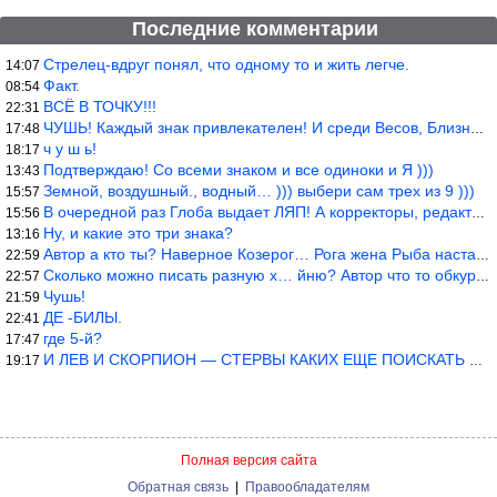
Последние комментарии
Стрелец-вдруг понял, что одному то и жить легче.
14:07
Факт.
08:54
ВСЁ В ТОЧКУ!!!
22:31
ЧУШЬ! Каждый знак привлекателен! И среди Весов, Близнецов встреч
17:48
ч у ш ь!
18:17
Подтверждаю! Со всеми знаком и все одиноки и Я )))
13:43
Земной, воздушный., водный… ))) выбери сам трех из 9 )))
15:57
В очередной раз Глоба выдает ЛЯП! А корректоры, редакторы пропус
15:56
Ну, и какие это три знака?
13:16
Автор а кто ты? Наверное Козерог… Рога жена Рыба наставила ))
22:59
Сколько можно писать разную х… йню? Автор что то обкурился?
22:57
Чушь!
21:59
ДЕ -БИЛЫ.
22:41
где 5-й?
17:47
И ЛЕВ И СКОРПИОН — СТЕРВЫ КАКИХ ЕЩЕ ПОИСКАТЬ НАДО
19:17
Полная версия сайта
Обратная связь
|
Правообладателям