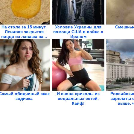
На столе за 15 минут.
Условие Украины для
Смешные
Ленивая закрытая
помощи США в войне с
пицца из лаваша на...
Ираном
Самый обидчивый знак
И снова приколы из
Российски
зодиака
социальных сетей.
зарплаты 
Кайф!
выше, ч