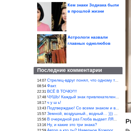
Кем знаки Зодиака были
в прошлой жизни
Астрологи назвали
главных однолюбов
Последние комментарии
Стрелец-вдруг понял, что одному то и жить легче.
14:07
Факт.
08:54
ВСЁ В ТОЧКУ!!!
22:31
ЧУШЬ! Каждый знак привлекателен! И среди Весов, Близнецов встреч
17:48
ч у ш ь!
18:17
Подтверждаю! Со всеми знаком и все одиноки и Я )))
13:43
Земной, воздушный., водный… ))) выбери сам трех из 9 )))
15:57
В очередной раз Глоба выдает ЛЯП! А корректоры, редакторы пропус
15:56
Р
Ну, и какие это три знака?
13:16
Автор а кто ты? Наверное Козерог… Рога жена Рыба наставила ))
Ры
22:59