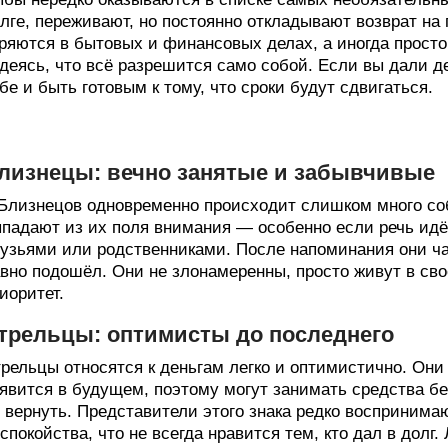
лге, переживают, но постоянно откладывают возврат на 
ряются в бытовых и финансовых делах, а иногда просто
деясь, что всё разрешится само собой. Если вы дали д
бе и быть готовым к тому, что сроки будут сдвигаться.
лизнецы: вечно занятые и забывчивые
Близнецов одновременно происходит слишком много со
падают из их поля внимания — особенно если речь ид
узьями или родственниками. После напоминания они ча
вно подошёл. Они не злонамеренны, просто живут в сво
иоритет.
трельцы: оптимисты до последнего
рельцы относятся к деньгам легко и оптимистично. Они
явится в будущем, поэтому могут занимать средства бе
 вернуть. Представители этого знака редко воспринимаю
спокойства, что не всегда нравится тем, кто дал в дол