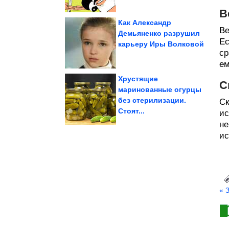
В
Как Александр
Ве
Демьяненко разрушил
Ес
карьеру Иры Волковой
летом
Как носить горошек
ср
ем
Хрустящие
С
маринованные огурцы
без стерилизации.
Ск
Юмор из интернета
Стоят...
ис
не
ис
« 