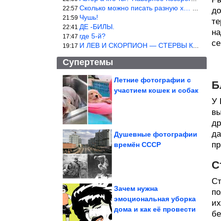
Сколько можно писать разную х… йню? Автор что то обкурился?
22:57
до
Чушь!
21:59
те
ДЕ -БИЛЫ.
22:41
на
где 5-й?
17:47
се
И ЛЕВ И СКОРПИОН — СТЕРВЫ КАКИХ ЕЩЕ ПОИСКАТЬ НАДО
19:17
Супертемы
Летние фотографии с
Б
участием кошек и собак
В учебниках истории
изменили
У 
формулировки о
холопах,...
вы
др
да
Душевные фотографии
пр
времён СССР
Новый сборник ржаки
С
Ст
Зачем нужна
по
эмоциональная уборка
их
дома и как её провести
На столе за 15 минут. Ленивая закрытая пицца из лаваша...
бе