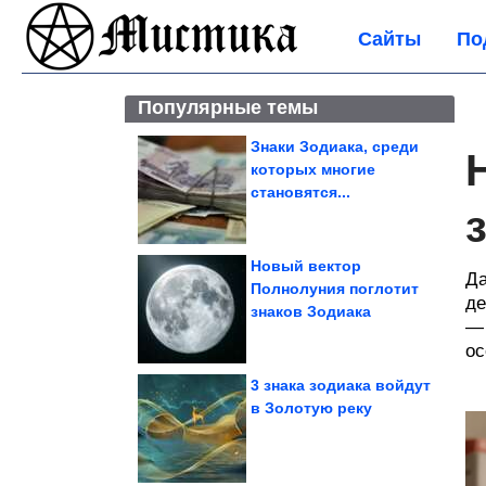
Сайты
По
Популярные темы
Знаки Зодиака, среди
которых многие
становятся...
Новый вектор
Да
Полнолуния поглотит
де
знаков Зодиака
— 
ос
3 знака зодиака войдут
в Золотую реку