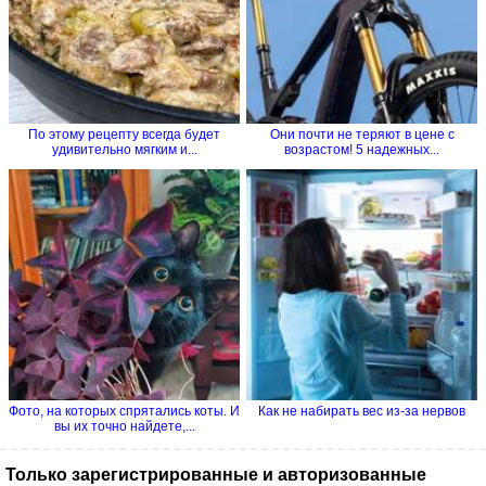
По этому рецепту всегда будет
Они почти не теряют в цене с
удивительно мягким и...
возрастом! 5 надежных...
Фото, на которых спрятались коты. И
Как не набирать вес из-за нервов
вы их точно найдете,...
Только зарегистрированные и авторизованные