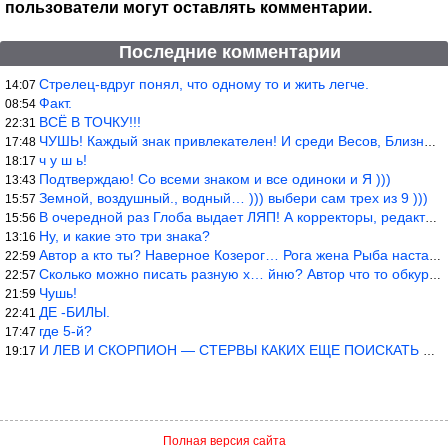
пользователи могут оставлять комментарии.
Последние комментарии
Стрелец-вдруг понял, что одному то и жить легче.
14:07
Факт.
08:54
ВСЁ В ТОЧКУ!!!
22:31
ЧУШЬ! Каждый знак привлекателен! И среди Весов, Близнецов встреч
17:48
ч у ш ь!
18:17
Подтверждаю! Со всеми знаком и все одиноки и Я )))
13:43
Земной, воздушный., водный… ))) выбери сам трех из 9 )))
15:57
В очередной раз Глоба выдает ЛЯП! А корректоры, редакторы пропус
15:56
Ну, и какие это три знака?
13:16
Автор а кто ты? Наверное Козерог… Рога жена Рыба наставила ))
22:59
Сколько можно писать разную х… йню? Автор что то обкурился?
22:57
Чушь!
21:59
ДЕ -БИЛЫ.
22:41
где 5-й?
17:47
И ЛЕВ И СКОРПИОН — СТЕРВЫ КАКИХ ЕЩЕ ПОИСКАТЬ НАДО
19:17
Полная версия сайта