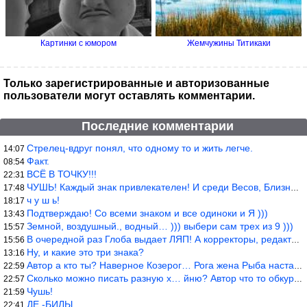
Картинки с юмором
Жемчужины Титикаки
Только зарегистрированные и авторизованные
пользователи могут оставлять комментарии.
Последние комментарии
Стрелец-вдруг понял, что одному то и жить легче.
14:07
Факт.
08:54
ВСЁ В ТОЧКУ!!!
22:31
ЧУШЬ! Каждый знак привлекателен! И среди Весов, Близнецов встреч
17:48
ч у ш ь!
18:17
Подтверждаю! Со всеми знаком и все одиноки и Я )))
13:43
Земной, воздушный., водный… ))) выбери сам трех из 9 )))
15:57
В очередной раз Глоба выдает ЛЯП! А корректоры, редакторы пропус
15:56
Ну, и какие это три знака?
13:16
Автор а кто ты? Наверное Козерог… Рога жена Рыба наставила ))
22:59
Сколько можно писать разную х… йню? Автор что то обкурился?
22:57
Чушь!
21:59
ДЕ -БИЛЫ.
22:41