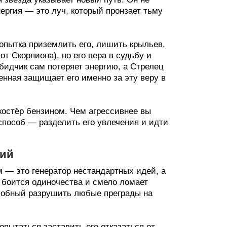
ергия — это луч, который пронзает тьму
опытка приземлить его, лишить крыльев,
от Скорпиона), но его вера в судьбу и
идчик сам потеряет энергию, а Стрелец
енная защищает его именно за эту веру в
костёр бензином. Чем агрессивнее вы
 способ — разделить его увлечения и идти
ций
 — это генератор нестандартных идей, а
е боится одиночества и смело ломает
особный разрушить любые преграды на
пытаться заставить его отказаться от