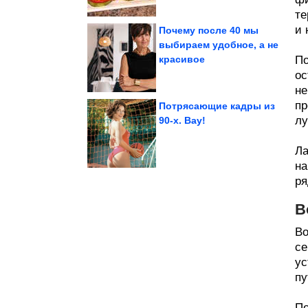
те
и 
Почему после 40 мы
выбираем удобное, а не
красивое
По
избиении...
подозреваемых в
одного из
На Урале арестовали
ос
не
пр
Потрясающие кадры из
лу
90-х. Вау!
рублей
меньше чем за 50
Чистящее средство
Ла
на
ря
В
Во
се
ус
пу
По