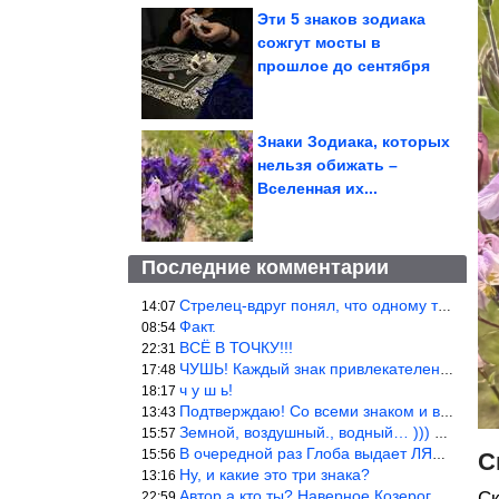
Эти 5 знаков зодиака
сожгут мосты в
прошлое до сентября
Знаки Зодиака, которых
нельзя обижать –
Вселенная их...
Последние комментарии
Стрелец-вдруг понял, что одному то и жить легче.
14:07
Факт.
08:54
ВСЁ В ТОЧКУ!!!
22:31
ЧУШЬ! Каждый знак привлекателен! И среди Весов, Близнецов встреч
17:48
ч у ш ь!
18:17
Подтверждаю! Со всеми знаком и все одиноки и Я )))
13:43
Земной, воздушный., водный… ))) выбери сам трех из 9 )))
15:57
В очередной раз Глоба выдает ЛЯП! А корректоры, редакторы пропус
15:56
С
Ну, и какие это три знака?
13:16
Автор а кто ты? Наверное Козерог… Рога жена Рыба наставила ))
Ск
22:59