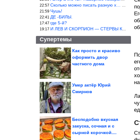
Сколько можно писать разную х… йню? Автор что то обкурился?
22:57
по
Чушь!
21:59
Ег
ДЕ -БИЛЫ.
22:41
об
где 5-й?
17:47
об
И ЛЕВ И СКОРПИОН — СТЕРВЫ КАКИХ ЕЩЕ ПОИСКАТЬ НАДО
19:17
Супертемы
Как просто и красиво
По
оформить двор
Лучшие приколы
ег
частного дома
от
хо
на
Умер актёр Юрий
Смирнов
Ла
Куда пропал «король
гламура» Сергей Зверев
чу
ед
Бесподобно вкусная
С
закуска, сочная и с
сырной корочкой....
Ст
Картинки, чтобы посмеяться. Кайф!
фи