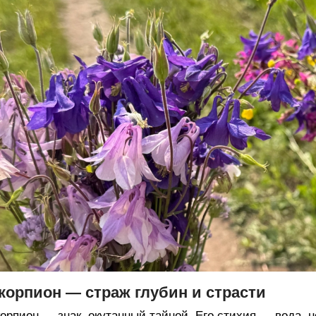
корпион — страж глубин и страсти
орпион — знак, окутанный тайной. Его стихия — вода, но