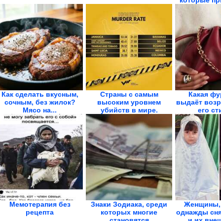
которые при
Как сделать вкусным,
Страны с самым
Какая фу
сочным, без жилок?
высоким уровнем
выдаёт возра
Мясо на...
убийств в мире.
его ст
Инфографика
Мемотерапия без
Знаки Зодиака, среди
Женщины,
рецепта
которых многие
однажды сня
становятся
и их внеш