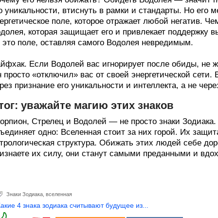
о уникальности, втиснуть в рамки и стандарты. Но его м
ергетическое поле, которое отражает любой негатив. Че
долея, которая защищает его и привлекает поддержку
 это поле, оставляя самого Водолея невредимым.
йфхак. Если Водолей вас игнорирует после обиды, не 
 просто «отключил» вас от своей энергетической сети.
рез признание его уникальности и интеллекта, а не чер
тог: уважайте магию этих знаков
орпион, Стрелец и Водолей — не просто знаки Зодиака.
ъединяет одно: Вселенная стоит за них горой. Их защи
трологическая структура. Обижать этих людей себе дор
изнаете их силу, они станут самыми преданными и вд
Знаки Зодиака
,
вселенная
Какие 4 знака зодиака считывают будущее из...