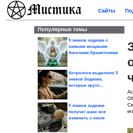
Сайты
По
Популярные темы
5 знаков зодиака с
самыми мощными
Ангелами-Хранителями
Астрологи выделили 5
знаков Зодиака,
которые круто...
Ас
Об
Ск
5 знаков зодиака
ег
получат шанс все
изменить с июля