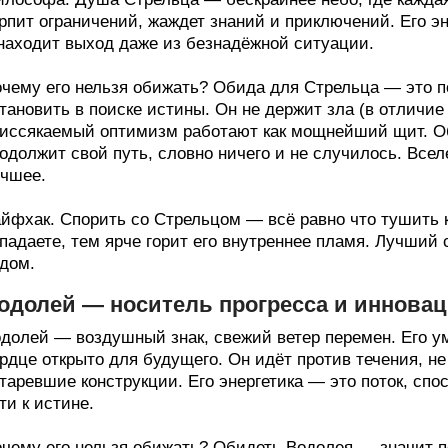
рпит ограничений, жаждет знаний и приключений. Его эн
находит выход даже из безнадёжной ситуации.
чему его нельзя обижать? Обида для Стрельца — это п
тановить в поиске истины. Он не держит зла (в отличие 
иссякаемый оптимизм работают как мощнейший щит. Об
одолжит свой путь, словно ничего и не случилось. Всел
чшее.
йфхак. Спорить со Стрельцом — всё равно что тушить 
падаете, тем ярче горит его внутреннее пламя. Лучший
дом.
одолей — носитель прогресса и иннова
долей — воздушный знак, свежий ветер перемен. Его ум
рдце открыто для будущего. Он идёт против течения, н
таревшие конструкции. Его энергетика — это поток, сп
ти к истине.
чему его нельзя обижать? Обидеть Водолея — значит по