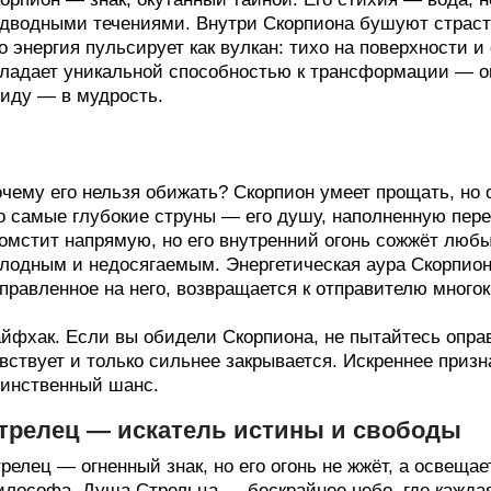
дводными течениями. Внутри Скорпиона бушуют страсти
о энергия пульсирует как вулкан: тихо на поверхности и
ладает уникальной способностью к трансформации — он
иду — в мудрость.
чему его нельзя обижать? Скорпион умеет прощать, но о
о самые глубокие струны — его душу, наполненную пере
омстит напрямую, но его внутренний огонь сожжёт любы
лодным и недосягаемым. Энергетическая аура Скорпиона
правленное на него, возвращается к отправителю много
йфхак. Если вы обидели Скорпиона, не пытайтесь оправ
вствует и только сильнее закрывается. Искреннее при
инственный шанс.
трелец — искатель истины и свободы
релец — огненный знак, но его огонь не жжёт, а освещае
лософа. Душа Стрельца — бескрайнее небо, где каждая