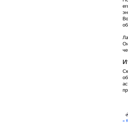
ег
эн
Во
об
Ла
Он
че
И
Ск
об
ас
пр
« 