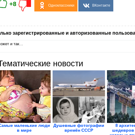
+8
Одноклассники
ВКонтакте
лько зарегистрированные и авторизованные пользова
ожет и так…
Тематические новости
Самые маленькие люди
Душевные фотографии
8 архите
в мире
времён СССР
шедевров 