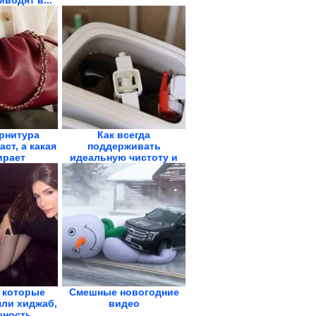
водят в...
рнитура
Как всегда
ст, а какая
поддерживать
ирает
идеальную чистоту и
свежесть унитаза
 которые
Смешные новогодние
ли хиджаб,
видео
ность...