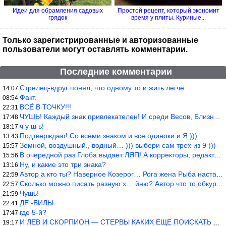
Идеи для обрамления садовых
Простой рецепт, который экономит
грядок
время у плиты. Куриные...
Только зарегистрированные и авторизованные
пользователи могут оставлять комментарии.
Последние комментарии
Стрелец-вдруг понял, что одному то и жить легче.
14:07
Факт.
08:54
ВСЁ В ТОЧКУ!!!
22:31
ЧУШЬ! Каждый знак привлекателен! И среди Весов, Близнецов встреч
17:48
ч у ш ь!
18:17
Подтверждаю! Со всеми знаком и все одиноки и Я )))
13:43
Земной, воздушный., водный… ))) выбери сам трех из 9 )))
15:57
В очередной раз Глоба выдает ЛЯП! А корректоры, редакторы пропус
15:56
Ну, и какие это три знака?
13:16
Автор а кто ты? Наверное Козерог… Рога жена Рыба наставила ))
22:59
Сколько можно писать разную х… йню? Автор что то обкурился?
22:57
Чушь!
21:59
ДЕ -БИЛЫ.
22:41
где 5-й?
17:47
И ЛЕВ И СКОРПИОН — СТЕРВЫ КАКИХ ЕЩЕ ПОИСКАТЬ НАДО
19:17