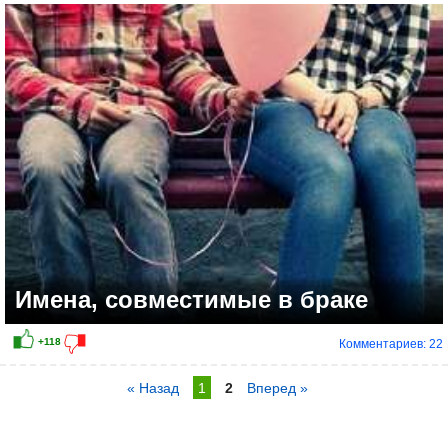
Имена, совместимые в браке
Комментариев: 22
« Назад
1
2
Вперед »
+12