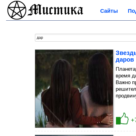
Сайты
По
Звезд
даров
Планета
время д
Важно п
решител
продвин
+