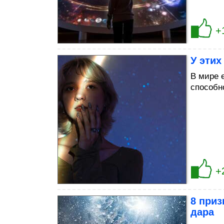
+
У этих
В мире 
способн
+
8 приз
дара