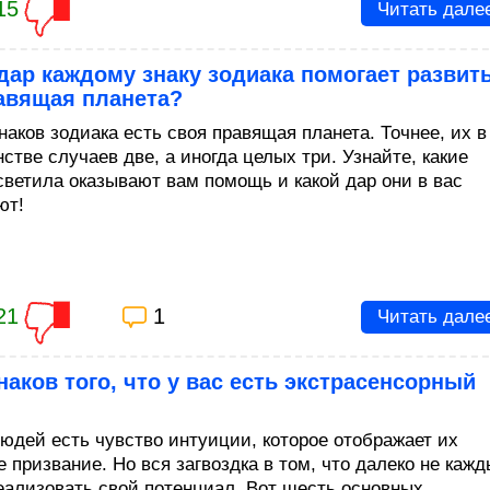
15
Читать дале
дар каждому знаку зодиака помогает развит
авящая планета?
наков зодиака есть своя правящая планета. Точнее, их в
стве случаев две, а иногда целых три. Узнайте, какие
светила оказывают вам помощь и какой дар они в вас
ют!
21
1
Читать дале
наков того, что у вас есть экстрасенсорный
людей есть чувство интуиции, которое отображает их
 призвание. Но вся загвоздка в том, что далеко не каж
еализовать свой потенциал. Вот шесть основных