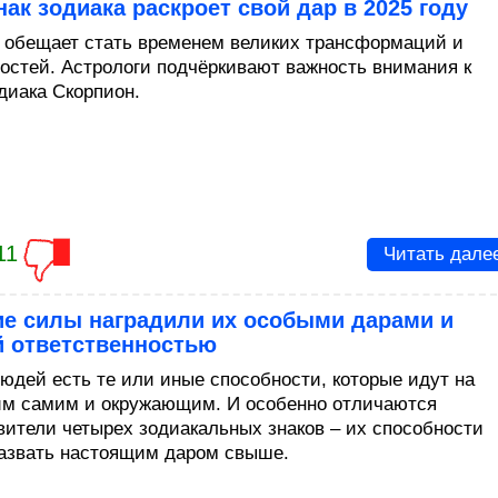
нак зодиака раскроет свой дар в 2025 году
д обещает стать временем великих трансформаций и
остей. Астрологи подчёркивают важность внимания к
одиака Скорпион.
11
Читать дале
е силы наградили их особыми дарами и
й ответственностью
людей есть те или иные способности, которые идут на
им самим и окружающим. И особенно отличаются
вители четырех зодиакальных знаков – их способности
азвать настоящим даром свыше.