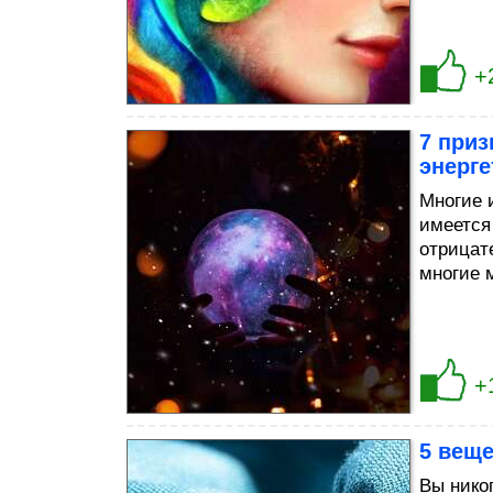
+
7 приз
энерге
Многие 
имеется
отрицат
многие 
+
5 веще
Вы нико