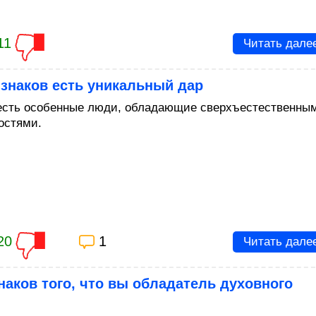
11
Читать дале
 знаков есть уникальный дар
есть особенные люди, обладающие сверхъестественны
остями.
20
1
Читать дале
наков того, что вы обладатель духовного