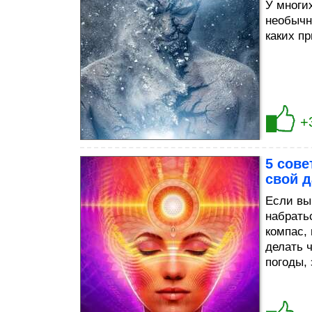
У многих
необычн
каких п
+
5 сове
свой д
Если вы
набрать
компас,
делать ч
погоды, 