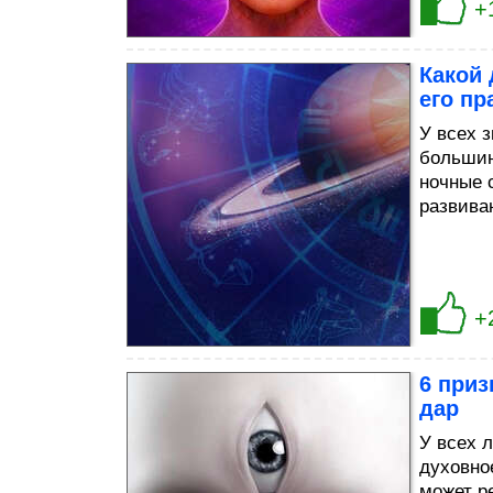
+
Какой 
его пр
У всех з
большин
ночные 
развива
+
6 приз
дар
У всех 
духовное
может р