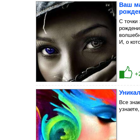
Ваш м
рожде
С точки
рождени
волшебн
И, о кот
+
Уникал
Все зна
узнаете,