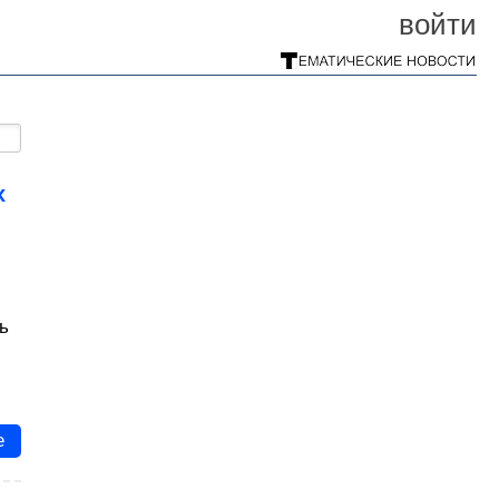
войти
х
ь
е