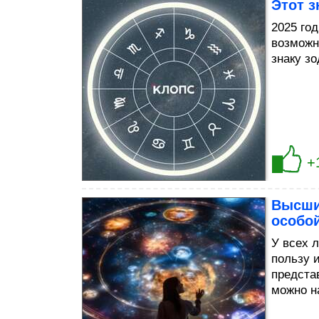
Этот з
2025 го
возможн
знаку з
+
Высши
особо
У всех 
пользу 
предста
можно н